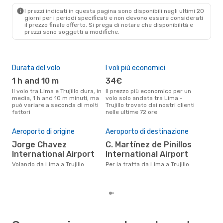
I prezzi indicati in questa pagina sono disponibili negli ultimi 20
giorni per i periodi specificati e non devono essere considerati
il ​​prezzo finale offerto. Si prega di notare che disponibilità e
prezzi sono soggetti a modifiche.
Durata del volo
I voli più economici
Alt
1 h and 10 m
34€
ap
Il volo tra Lima e Trujillo dura, in
Il prezzo più economico per un
Secondo i dati della nostra
media, 1 h and 10 m minuti, ma
volo solo andata tra Lima -
rice
può variare a seconda di molti
Trujillo trovato dai nostri clienti
punt
fattori
nelle ultime 72 ore
Truji
Pre
Aeroporto di origine
Aeroporto di destinazione
73
Jorge Chavez
C. Martínez de Pinillos
Il prezzo medio di un volo Lima -
International Airport
International Airport
Truj
sola
Volando da Lima a Trujillo
Per la tratta da Lima a Trujillo
prez