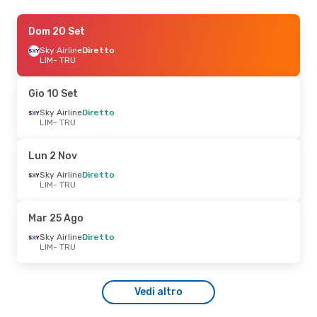
Gio 15 Ott
Dom 20 Set
- Dom 18 Ott
Sky Airline
Sky Airline
Diretto
Diretto
LIM
LIM
- TRU
- TRU
Sky Airline
Diretto
TRU
- LIM
Gio 10 Set
Sky Airline
Diretto
LIM
- TRU
Lun 2 Nov
Sky Airline
Diretto
LIM
- TRU
Mar 25 Ago
Sky Airline
Diretto
LIM
- TRU
Vedi altro