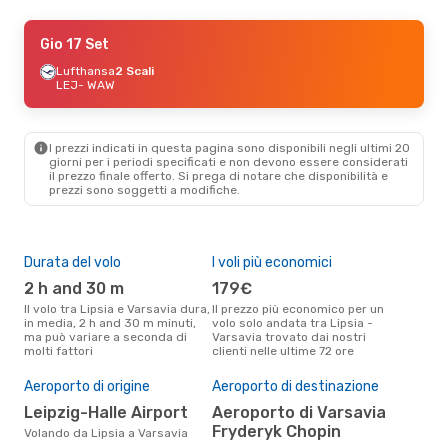
Gio 17 Set
Gio 17 Set
- Mer 23 Set
Lufthansa
Lufthansa
1 Scalo
2 Scali
LEJ
LEJ
- WAW
- WAW
Lufthansa
1 Scalo
WAW
- LEJ
I prezzi indicati in questa pagina sono disponibili negli ultimi 20
giorni per i periodi specificati e non devono essere considerati
il ​​prezzo finale offerto. Si prega di notare che disponibilità e
prezzi sono soggetti a modifiche.
Durata del volo
I voli più economici
Alt
2 h and 30 m
179€
ap
Il volo tra Lipsia e Varsavia dura,
Il prezzo più economico per un
Secondo i dati della nostra
in media, 2 h and 30 m minuti,
volo solo andata tra Lipsia -
rice
ma può variare a seconda di
Varsavia trovato dai nostri
punt
molti fattori
clienti nelle ultime 72 ore
Vars
Il 
pre
Aeroporto di origine
Aeroporto di destinazione
f
Leipzig-Halle Airport
Aeroporto di Varsavia
Fryderyk Chopin
Secondo i nostri dati reali
Volando da Lipsia a Varsavia
dic