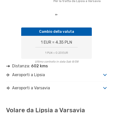
Per la tratta da Lipsia a Varsavia
gett
per 
Cambio della valuta
1 EUR = 4.35 PLN
1 PLN = 0.23 EUR
Ultimo controllo in data Sab 8/08
Distanza:
602 kms
Aeroporti a Lipsia
Aeroporti a Varsavia
Volare da Lipsia a Varsavia