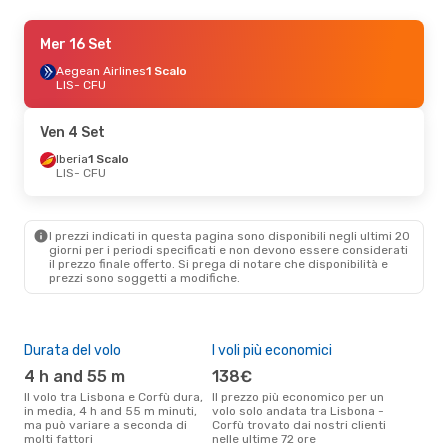
Ven 25 Set
Mer 16 Set
- Mar 29 Set
Lufthansa
Aegean Airlines
1 Scalo
1 Scalo
LIS
LIS
- CFU
- CFU
Swiss International Air Lines
1 Scalo
CFU
- LIS
Ven 4 Set
Iberia
1 Scalo
Mer 30 Set
LIS
- CFU
- Sab 3 Ott
Lufthansa
1 Scalo
LIS
- CFU
Lufthansa
1 Scalo
I prezzi indicati in questa pagina sono disponibili negli ultimi 20
CFU
- LIS
giorni per i periodi specificati e non devono essere considerati
il ​​prezzo finale offerto. Si prega di notare che disponibilità e
prezzi sono soggetti a modifiche.
Durata del volo
I voli più economici
Alt
4 h and 55 m
138€
ap
Il volo tra Lisbona e Corfù dura,
Il prezzo più economico per un
Secondo i dati della nostra
in media, 4 h and 55 m minuti,
volo solo andata tra Lisbona -
rice
ma può variare a seconda di
Corfù trovato dai nostri clienti
punt
molti fattori
nelle ultime 72 ore
Corf