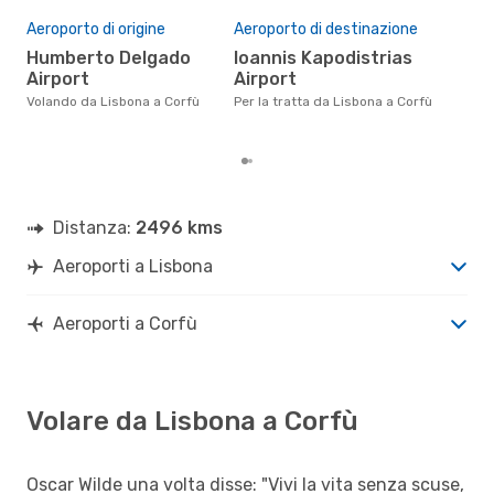
Il 
pre
Aeroporto di origine
Aeroporto di destinazione
a
Humberto Delgado
Ioannis Kapodistrias
Airport
Airport
Secondo i nostri dati reali
agos
Volando da Lisbona a Corfù
Per la tratta da Lisbona a Corfù
gett
per
Distanza:
2496 kms
Aeroporti a Lisbona
Aeroporti a Corfù
Volare da Lisbona a Corfù
Oscar Wilde una volta disse: "Vivi la vita senza scuse,