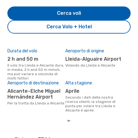
Cerca voli
Cerca Volo + Hotel
Durata del volo
Aeroporto di origine
Pre
2 h and 50 m
Lleida-Alguaire Airport
67
Il volo tra Lleida e Alicante dura,
Volando da Lleida a Alicante
Il prezzo medio di un volo Lleida
in media, 2 h and 50 m minuti,
- A
ma può variare a seconda di
sola
molti fattori
prez
Aeroporto di destinazione
Alta stagione
Alicante–Elche Miguel
aprile
Hernández Airport
Secondo i dati della nostra
ricerca clienti, la stagione di
Per la tratta da Lleida a Alicante
punta per volare tra Lleida e
Alicante è aprile .