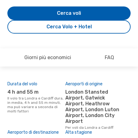
Cerca voli
Cerca Volo + Hotel
Giorni più economici
FAQ
Durata del volo
Aeroporti di origine
Pre
4 h and 55 m
London Stansted
3
Airport, Gatwick
Il volo tra Londra e Cardiff dura,
Il prezzo medio di un volo Londra
in media, 4 h and 55 m minuti,
- Ca
Airport, Heathrow
ma può variare a seconda di
sola
Airport, London Luton
molti fattori
prez
Airport, London City
Airport
Per voli da Londra a Cardiff
Aeroporto di destinazione
Alta stagione