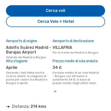
Cerca voli
Cerca Volo + Hotel
Aeroporto di origine
Aeroporto di destinazione
Il 
pre
Adolfo Suárez Madrid -
VILLAFRIA
m
Barajas Airport
Per la tratta da Madrid a Burgos
Secondo i nostri dati reali marzo
Volando da Madrid a Burgos
è il
Alta stagione
Prezzo medio di sola andata
pren
aprile
34 €
par
Secondo i dati della nostra
Il prezzo medio di un volo Madrid
ricerca clienti, la stagione di
- Burgos con eDreams è
punta per volare tra Madrid e
solamente 34 €, in base al
Burgos è aprile .
prezzo medio degli ultimi mesi.
Distanza:
214 kms