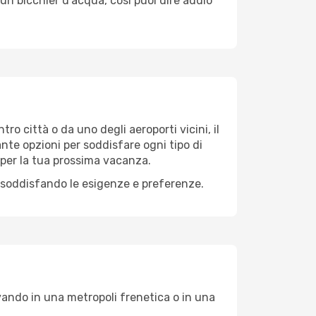
un bicchier d'acqua, così puoi dire addio
ro città o da uno degli aeroporti vicini, il
ante opzioni per soddisfare ogni tipo di
 per la tua prossima vacanza.
 soddisfando le esigenze e preferenze.
vando in una metropoli frenetica o in una