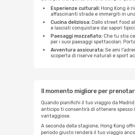
Esperienze culturali:
Hong Kong è ricc
affascinanti strade e immergiti in un
Cucina deliziosa:
Dallo street food al
e lasciati conquistare dai sapori tipi
Paesaggi mozzafiato:
Che tu stia c
per i suoi paesaggi spettacolari. Port
Avventura assicurata:
Se ami l'adren
scoperta di riserve naturali e sport 
Il momento migliore per prenotar
Quando pianifichi il tuo viaggio da Madri
anticipo ti consentirà di ottenere spesso i
vantaggiose.
A seconda della stagione, Hong Kong offr
periodo giusto renderà il tuo viaggio ancor