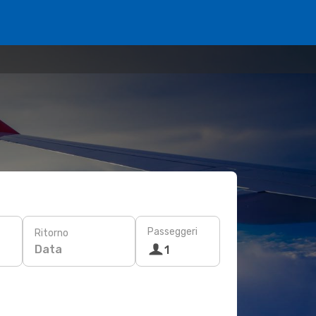
Passeggeri
Ritorno
Data
1