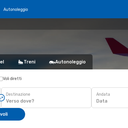
Autonoleggio
el
Treni
Autonoleggio
Voli diretti
Destinazione
Andata
Data
voli