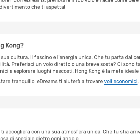
liore? Con eDreams, prenotare il tuo volo è facile come bere 
il divertimento che ti aspetta!
ng Kong?
sua cultura, il fascino e l'energia unica. Che tu parta dal cent
lità. Preferisci un volo diretto o una breve sosta? Ci sono t
nici a esplorare luoghi nascosti, Hong Kong è la meta ideale
are tranquillo: eDreams ti aiuterà a trovare
voli economici
,
ti accoglierà con una sua atmosfera unica. Che tu stia arri
osa di speciale dietro ogni angolo.