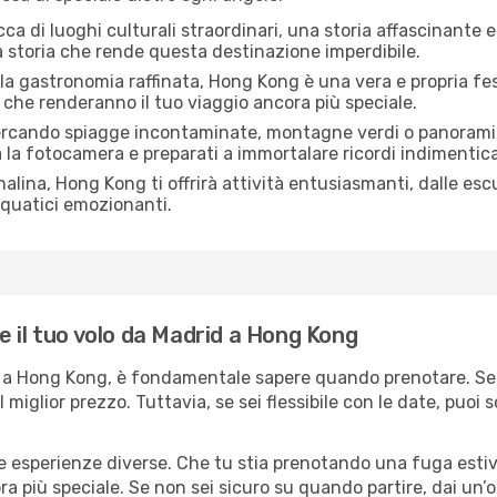
a di luoghi culturali straordinari, una storia affascinante e
a storia che rende questa destinazione imperdibile.
la gastronomia raffinata, Hong Kong è una vera e propria festa 
ci che renderanno il tuo viaggio ancora più speciale.
ercando spiagge incontaminate, montagne verdi o panorami
a la fotocamera e preparati a immortalare ricordi indimenticab
alina, Hong Kong ti offrirà attività entusiasmanti, dalle escu
acquatici emozionanti.
e il tuo volo da Madrid a Hong Kong
d a Hong Kong, è fondamentale sapere quando prenotare. Se 
l miglior prezzo. Tuttavia, se sei flessibile con le date, puoi
e esperienze diverse. Che tu stia prenotando una fuga esti
a più speciale. Se non sei sicuro su quando partire, dai un’oc