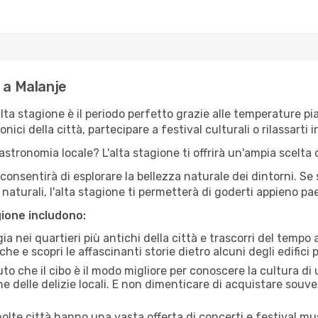
 a Malanje
'alta stagione è il periodo perfetto grazie alle temperature p
ici della città, partecipare a festival culturali o rilassarti i
stronomia locale? L'alta stagione ti offrirà un'ampia scelta di
i consentirà di esplorare la bellezza naturale dei dintorni. Se
e naturali, l'alta stagione ti permetterà di goderti appieno p
gione includono:
a nei quartieri più antichi della città e trascorri del tempo
he e scopri le affascinanti storie dietro alcuni degli edifici pi
uto che il cibo è il modo migliore per conoscere la cultura di
e delle delizie locali. E non dimenticare di acquistare souve
lte città hanno una vasta offerta di concerti e festival musi