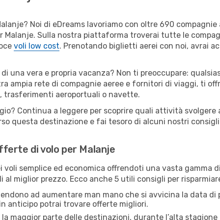
er Malanje? Noi di eDreams lavoriamo con oltre 690 compagnie
 per Malanje. Sulla nostra piattaforma troverai tutte le compa
loce
voli low cost
. Prenotando biglietti aerei con noi, avrai ac
 di una vera e propria vacanza? Non ti preoccupare: qualsias
tra ampia rete di compagnie aeree e fornitori di viaggi, ti of
, trasferimenti aeroportuali o navette.
gio? Continua a leggere per scoprire quali attività svolgere 
o questa destinazione e fai tesoro di alcuni nostri consigli 
offerte di volo per Malanje
 voli semplice ed economica offrendoti una vasta gamma di 
 al miglior prezzo. Ecco anche 5 utili consigli per risparmia
 tendono ad aumentare man mano che si avvicina la data di p
in anticipo potrai trovare offerte migliori.
 la maggior parte delle destinazioni, durante l’alta stagione o 