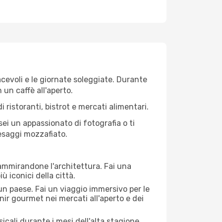
iacevoli e le giornate soleggiate. Durante
n un caffè all'aperto.
 ristoranti, bistrot e mercati alimentari.
 sei un appassionato di fotografia o ti
aesaggi mozzafiato.
 ammirandone l'architettura. Fai una
ù iconici della città.
 un paese. Fai un viaggio immersivo per le
nir gourmet nei mercati all'aperto e dei
cali durante i mesi dell'alta stagione.