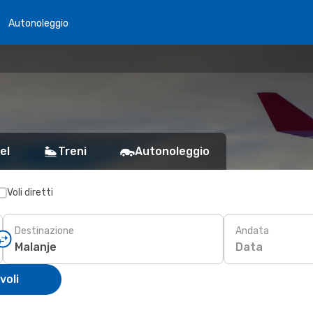
Autonoleggio
el
Treni
Autonoleggio
Voli diretti
Destinazione
Andata
Data
voli