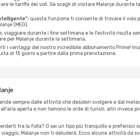
le tariffe dei voli. Se scegli di visitare Malanje durante l
ntelligente":
questa funzione ti consente di trovare il volo
alanje (MEG).
 viaggiare durante i fine settimana e le festività risulta se
are per Malanje durante la settimana.
ti i vantaggi del nostro incredibile abbonamento Prime! Inizi
ita di 15 giorni a partire dalla prima prenotazione.
lanje
pende sempre dalle attività che desideri svolgere e dal mete
ll’aria aperta e non temono le orde di turisti, altri invece p
erderti tra la folla? O sei un tipo più tranquillo e preferisci
 viaggio, Malanje non ti deluderà. Ecco alcune attività da sv