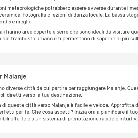
oni meteorologiche potrebbero essere avverse durante i mes
ramica, fotografia o lezioni di danza locale. La bassa stagi
rendere meglio.
cali hanno aree coperte e serre che sono ideali da visitare 
dal trambusto urbano e ti permettono di saperne di più sulla
er Malanje
ono diverse città da cui partire per raggiungere Malanje. Ques
i diretti verso la tua destinazione.
di queste città verso Malanje è facile e veloce. Approfitta 
a perfetti per te. Che cosa aspetti? Inizia ora a pianificare il 
ibili offerte e a un sistema di prenotazione rapido e intuitiv