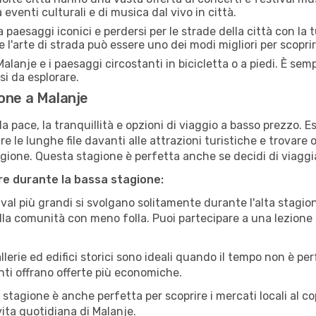
 eventi culturali e di musica dal vivo in città.
paesaggi iconici e perdersi per le strade della città con la
e l'arte di strada può essere uno dei modi migliori per scopri
alanje e i paesaggi circostanti in bicicletta o a piedi. È se
rsi da esplorare.
one a Malanje
a pace, la tranquillità e opzioni di viaggio a basso prezzo. 
 le lunghe file davanti alle attrazioni turistiche e trovare o
agione. Questa stagione è perfetta anche se decidi di viaggi
are durante la bassa stagione:
val più grandi si svolgano solitamente durante l'alta stagio
sulla comunità con meno folla. Puoi partecipare a una lezione 
lerie ed edifici storici sono ideali quando il tempo non è p
ti offrano offerte più economiche.
 stagione è anche perfetta per scoprire i mercati locali al c
 vita quotidiana di Malanje.