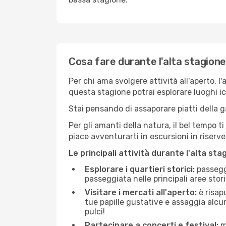
Cosa fare durante l'alta stagione
Per chi ama svolgere attività all'aperto, l
questa stagione potrai esplorare luoghi icon
Stai pensando di assaporare piatti della ga
Per gli amanti della natura, il bel tempo t
piace avventurarti in escursioni in riserv
Le principali attività durante l'alta sta
Esplorare i quartieri storici:
passeggi
passeggiata nelle principali aree storic
Visitare i mercati all'aperto:
è risap
tue papille gustative e assaggia alcun
pulci!
Partecipare a concerti e festival:
mo