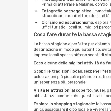
Prima di atterrare a Malanje, controlla
Fotografia paesaggistica:
immortala 
straordinaria architettura della città 
Ciclismo ed escursionismo:
esplora M
uffici turistici locali sui migliori perco
Cosa fare durante la bassa stagi
La bassa stagione è perfetta per chi ama l
destinazione in modo più autentico, evitare
imprese locali spesso offrono sconti di st
Ecco alcune delle migliori attività da f
Scopri le tradizioni locali:
sebbene i festi
celebrazioni più piccoli e più incentrati 
un'esperienza più personale.
Visita le attrazioni al coperto:
musei, gal
abbastanza comune che questi stabilimen
Esplora lo shopping stagionale:
la bassa
unici, assaggiare il cibo locale e vivere la