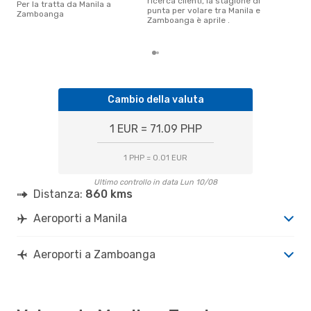
ricerca clienti, la stagione di
Per la tratta da Manila a
è il
punta per volare tra Manila e
Zamboanga
pren
Zamboanga è aprile .
Zam
Cambio della valuta
1 EUR = 71.09 PHP
1 PHP = 0.01 EUR
Ultimo controllo in data Lun 10/08
Distanza:
860 kms
Aeroporti a Manila
Aeroporti a Zamboanga