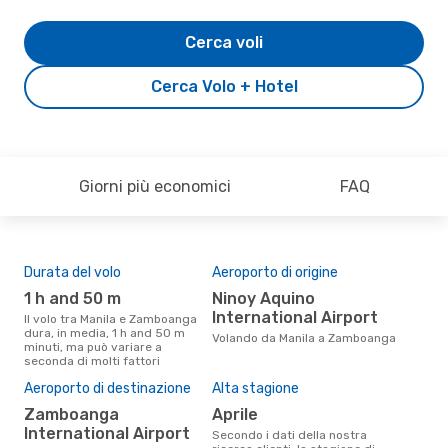
Cerca voli
Cerca Volo + Hotel
Giorni più economici
FAQ
Durata del volo
Aeroporto di origine
Com
ope
1 h and 50 m
Ninoy Aquino
Philippine Airlines,
International Airport
Il volo tra Manila e Zamboanga
Ce
dura, in media, 1 h and 50 m
Volando da Manila a Zamboanga
minuti, ma può variare a
Le compagnie aeree che volano
seconda di molti fattori
tra
Il 
Aeroporto di destinazione
Alta stagione
pre
Zamboanga
aprile
d
International Airport
Secondo i dati della nostra
Secondo i nostri dati reali marzo