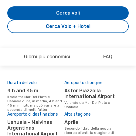
Cerca voli
Cerca Volo + Hotel
Giorni più economici
FAQ
Durata del volo
Aeroporto di origine
Pre
4 h and 45 m
Astor Piazzolla
4
International Airport
Il volo tra Mar Del Plata e
Il prezzo medio di un volo Mar
Ushuaia dura, in media, 4 h and
Del
Volando da Mar Del Plata a
45 m minuti, ma può variare a
è so
Ushuaia
seconda di molti fattori
prez
Aeroporto di destinazione
Alta stagione
Ushuaia - Malvinas
aprile
Argentinas
Secondo i dati della nostra
ricerca clienti, la stagione di
International Airport