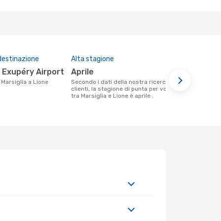
destinazione
Alta stagione
Compagnie 
questa tra
t Exupéry Airport
aprile
Air Fran
a Marsiglia a Lione
Secondo i dati della nostra ricerca
clienti, la stagione di punta per volare
Le compagnie aeree che volano tra
tra Marsiglia e Lione è aprile .
Marsiglia e 