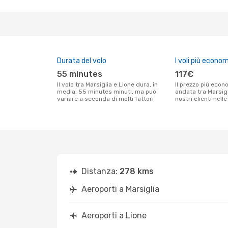
Durata del volo
I voli più econom
55 minutes
117€
Il volo tra Marsiglia e Lione dura, in
Il prezzo più economico per un volo solo
media, 55 minutes minuti, ma può
andata tra Marsigl
variare a seconda di molti fattori
nostri clienti nell
Distanza:
278 kms
Aeroporti a Marsiglia
Aeroporti a Lione