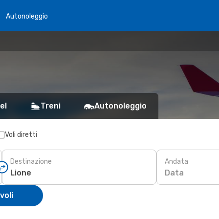
Autonoleggio
el
Treni
Autonoleggio
Voli diretti
Destinazione
Andata
Data
voli