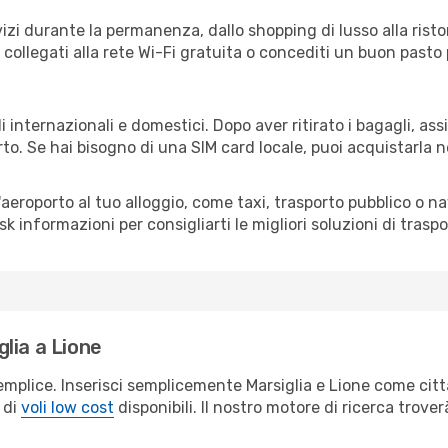
izi durante la permanenza, dallo shopping di lusso alla risto
e collegati alla rete Wi-Fi gratuita o concediti un buon pasto 
i internazionali e domestici. Dopo aver ritirato i bagagli, a
rto. Se hai bisogno di una SIM card locale, puoi acquistarla 
all'aeroporto al tuo alloggio, come taxi, trasporto pubblico o n
sk informazioni per consigliarti le migliori soluzioni di traspo
lia a Lione
emplice. Inserisci semplicemente Marsiglia e Lione come città
 di
voli low cost
disponibili. Il nostro motore di ricerca troverà