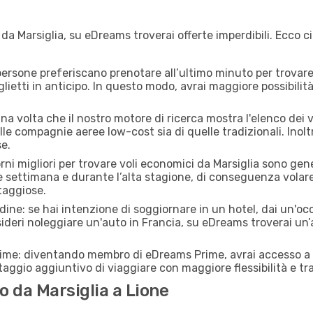
da Marsiglia, su eDreams troverai offerte imperdibili. Ecco c
ersone preferiscano prenotare all’ultimo minuto per trovare 
lietti in anticipo. In questo modo, avrai maggiore possibilit
 volta che il nostro motore di ricerca mostra l'elenco dei vol
lle compagnie aeree low-cost sia di quelle tradizionali. Inoltre
e.
orni migliori per trovare voli economici da Marsiglia sono gene
e settimana e durante l’alta stagione, di conseguenza volar
taggiose.
adine: se hai intenzione di soggiornare in un hotel, dai un'o
sideri noleggiare un'auto in Francia, su eDreams troverai un’
rime: diventando membro di eDreams Prime, avrai accesso a f
taggio aggiuntivo di viaggiare con maggiore flessibilità e tra
 da Marsiglia a Lione