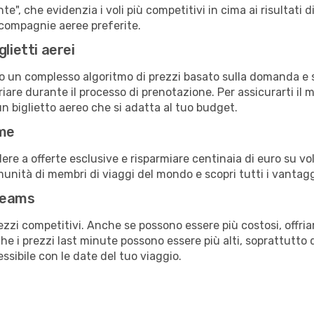
e", che evidenzia i voli più competitivi in cima ai risultati di
e compagnie aeree preferite.
lietti aerei
ndo un complesso algoritmo di prezzi basato sulla domanda e su
are durante il processo di prenotazione. Per assicurarti il mi
n biglietto aereo che si adatta al tuo budget.
ime
a offerte esclusive e risparmiare centinaia di euro su voli
omunità di membri di viaggi del mondo e scopri tutti i vantag
reams
ezzi competitivi. Anche se possono essere più costosi, offr
che i prezzi last minute possono essere più alti, soprattutto 
lessibile con le date del tuo viaggio.