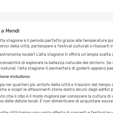
e a Mendi
'alta stagione è il periodo perfetto grazie alle temperature p
ici della città, partecipare a festival culturali o rilassarti i
stronomia locale? L'alta stagione ti offrirà un'ampia scelta di
i consentirà di esplorare la bellezza naturale dei dintorni. Se
e naturali, l'alta stagione ti permetterà di goderti appieno p
gione includono:
a nei quartieri più antichi della città e trascorri del tempo
he e scopri le affascinanti storie dietro alcuni degli edifici pi
uto che il cibo è il modo migliore per conoscere la cultura di
e delle delizie locali. E non dimenticare di acquistare souve
lte città hanno una vasta offerta di concerti e festival musi