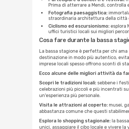
Prima di atterrare a Mendi, controlla e
Fotografia paesaggistica:
immortala 
straordinaria architettura della città 
Ciclismo ed escursionismo:
esplora M
uffici turistici locali sui migliori perco
Cosa fare durante la bassa stag
La bassa stagione è perfetta per chi ama l
destinazione in modo più autentico, evitare
imprese locali spesso offrono sconti di st
Ecco alcune delle migliori attività da f
Scopri le tradizioni locali:
sebbene i festi
celebrazioni più piccoli e più incentrati 
un'esperienza più personale.
Visita le attrazioni al coperto:
musei, gal
abbastanza comune che questi stabilimen
Esplora lo shopping stagionale:
la bassa
unici, assaggiare il cibo locale e vivere la