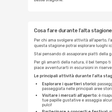
Cosa fare durante l'alta stagion
Per chi ama svolgere attività all'aperto, l
questa stagione potrai esplorare luoghi icon
Stai pensando di assaporare piatti della ga
Per gli amanti della natura, il bel tempo t
piace avventurarti in escursioni in riserv
Le principali attività durante l'alta sta
Esplorare i quartieri storici:
passeggi
passeggiata nelle principali aree storic
Visitare i mercati all'aperto:
è risap
tue papille gustative e assaggia alcun
pulci!
Partecipare a concerti e festival:
mo