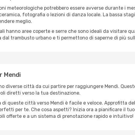
oni meteorologiche potrebbero essere avverse durante i mes
ramica, fotografia o lezioni di danza locale. La bassa stagi
rendere meglio.
cali hanno aree coperte e serre che sono ideali da visitare 
dal trambusto urbano e ti permettono di saperne di più sulla
er Mendi
ono diverse città da cui partire per raggiungere Mendi. Queste
i diretti verso la tua destinazione.
di queste città verso Mendi è facile e veloce. Approfitta de
a perfetti per te. Che cosa aspetti? Inizia ora a pianificare il 
ili offerte e a un sistema di prenotazione rapido e intuitivo!