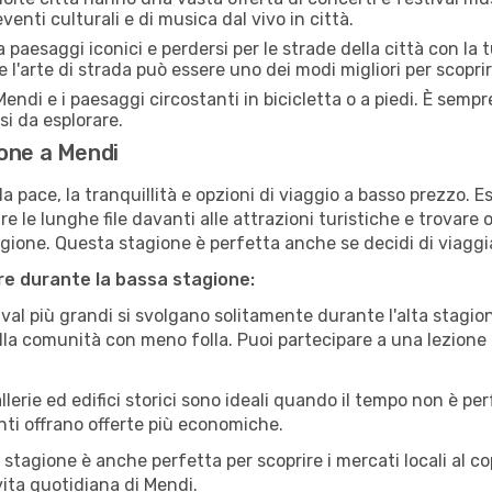
venti culturali e di musica dal vivo in città.
paesaggi iconici e perdersi per le strade della città con la
e l'arte di strada può essere uno dei modi migliori per scopri
endi e i paesaggi circostanti in bicicletta o a piedi. È semp
rsi da esplorare.
ione a Mendi
a pace, la tranquillità e opzioni di viaggio a basso prezzo. 
 le lunghe file davanti alle attrazioni turistiche e trovare o
agione. Questa stagione è perfetta anche se decidi di viaggi
are durante la bassa stagione:
val più grandi si svolgano solitamente durante l'alta stagio
sulla comunità con meno folla. Puoi partecipare a una lezione 
lerie ed edifici storici sono ideali quando il tempo non è p
ti offrano offerte più economiche.
 stagione è anche perfetta per scoprire i mercati locali al c
 vita quotidiana di Mendi.