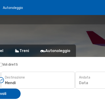
Autonoleggio
el
Treni
Autonoleggio
Voli diretti
Destinazione
Andata
Data
voli