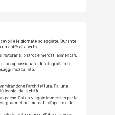
iacevoli e le giornate soleggiate. Durante
n un caffè all'aperto.
 ristoranti, bistrot e mercati alimentari.
 sei un appassionato di fotografia o ti
aesaggi mozzafiato.
 ammirandone l'architettura. Fai una
ù iconici della città.
 un paese. Fai un viaggio immersivo per le
nir gourmet nei mercati all'aperto e dei
cali durante i mesi dell'alta stagione.