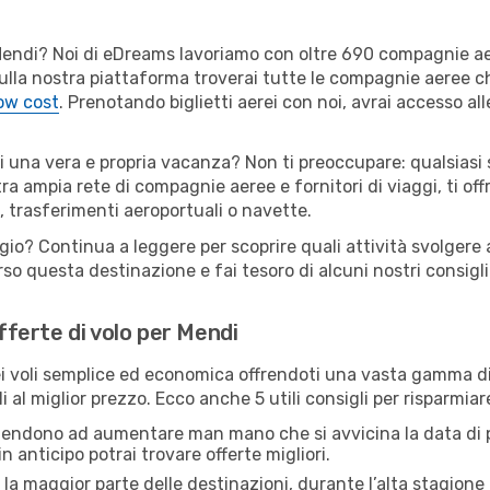
er Mendi? Noi di eDreams lavoriamo con oltre 690 compagnie 
. Sulla nostra piattaforma troverai tutte le compagnie aeree c
low cost
. Prenotando biglietti aerei con noi, avrai accesso alle
di una vera e propria vacanza? Non ti preoccupare: qualsiasi 
tra ampia rete di compagnie aeree e fornitori di viaggi, ti of
, trasferimenti aeroportuali o navette.
gio? Continua a leggere per scoprire quali attività svolgere 
o questa destinazione e fai tesoro di alcuni nostri consigli 
offerte di volo per Mendi
 voli semplice ed economica offrendoti una vasta gamma di 
 al miglior prezzo. Ecco anche 5 utili consigli per risparmia
 tendono ad aumentare man mano che si avvicina la data di p
in anticipo potrai trovare offerte migliori.
 la maggior parte delle destinazioni, durante l’alta stagione o 