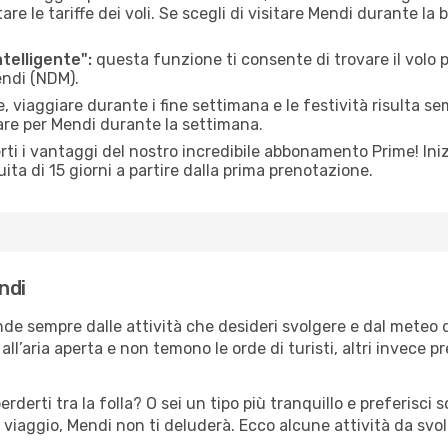
le tariffe dei voli. Se scegli di visitare Mendi durante la 
ntelligente":
questa funzione ti consente di trovare il volo
endi (NDM).
 viaggiare durante i fine settimana e le festività risulta se
are per Mendi durante la settimana.
ti i vantaggi del nostro incredibile abbonamento Prime! Inizi
ita di 15 giorni a partire dalla prima prenotazione.
ndi
nde sempre dalle attività che desideri svolgere e dal meteo 
ll’aria aperta e non temono le orde di turisti, altri invece p
erderti tra la folla? O sei un tipo più tranquillo e preferisci
 viaggio, Mendi non ti deluderà. Ecco alcune attività da svo