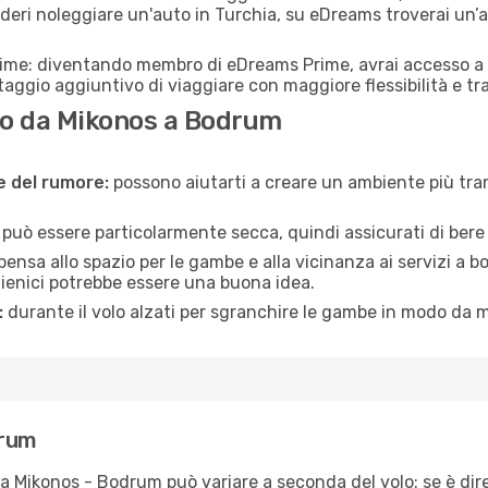
deri noleggiare un'auto in Turchia, su eDreams troverai un’a
rime: diventando membro di eDreams Prime, avrai accesso a f
taggio aggiuntivo di viaggiare con maggiore flessibilità e tra
o da Mikonos a Bodrum
ne del rumore:
possono aiutarti a creare un ambiente più tran
a può essere particolarmente secca, quindi assicurati di bere 
pensa allo spazio per le gambe e alla vicinanza ai servizi a 
igienici potrebbe essere una buona idea.
:
durante il volo alzati per sgranchire le gambe in modo da m
drum
ta Mikonos - Bodrum può variare a seconda del volo: se è dire