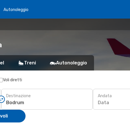
Autonoleggio
a
el
Treni
Autonoleggio
Voli diretti
Destinazione
Andata
Data
voli