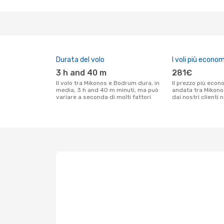
Durata del volo
I voli più econom
3 h and 40 m
281€
Il volo tra Mikonos e Bodrum dura, in
Il prezzo più economico per un volo solo
media, 3 h and 40 m minuti, ma può
andata tra Mikono
variare a seconda di molti fattori
dai nostri clienti 