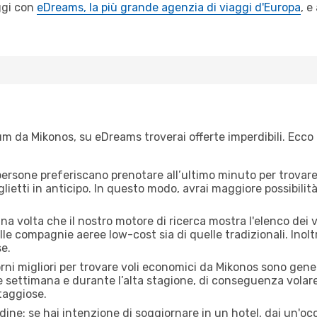
ggi con
eDreams, la più grande agenzia di viaggi d'Europa
, e
m da Mikonos, su eDreams troverai offerte imperdibili. Ecco 
ersone preferiscano prenotare all’ultimo minuto per trovare 
lietti in anticipo. In questo modo, avrai maggiore possibilit
a volta che il nostro motore di ricerca mostra l'elenco dei v
lle compagnie aeree low-cost sia di quelle tradizionali. Inoltre
e.
orni migliori per trovare voli economici da Mikonos sono gener
e settimana e durante l’alta stagione, di conseguenza volar
taggiose.
adine: se hai intenzione di soggiornare in un hotel, dai un'o