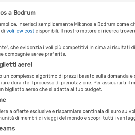
nos a Bodrum
emplice. Inserisci semplicemente Mikonos e Bodrum come citt
 di
voli low cost
disponibili. Il nostro motore di ricerca troverà
e", che evidenzia i voli più competitivi in cima ai risultati di
tue compagnie aeree preferite.
lietti aerei
ndo un complesso algoritmo di prezzi basato sulla domanda e su
iare durante il processo di prenotazione. Per assicurarti il m
n biglietto aereo che si adatta al tuo budget.
ime
a offerte esclusive e risparmiare centinaia di euro su voli
omunità di membri di viaggi del mondo e scopri tutti i vantag
reams