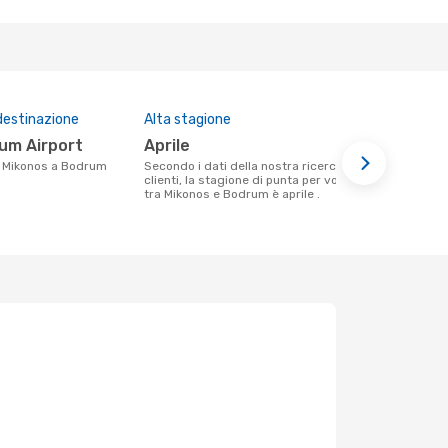
destinazione
Alta stagione
Prezzo med
rum Airport
aprile
500 €
da Mikonos a Bodrum
Secondo i dati della nostra ricerca
Il prezzo medio di un volo Mikonos -
clienti, la stagione di punta per volare
Bodrum con
tra Mikonos e Bodrum è aprile .
€, in base al
mesi.