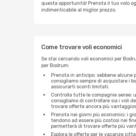
questa opportunità! Prenota il tuo volo o
indimenticabile al miglior prezzo.
Come trovare voli economici
Se stai cercando voli economici per Bodru
per Bodrum:
Prenota in anticipo: sebbene alcune p
consigliamo sempre di acquistare i big
assicurarti sconti limitati.
Controlla tutte le compagnie aeree: un
consigliamo di controllare sia i voli de
trovare offerte ancora più vantaggios
Prenota nei giorni più economici: i gi
tendono ad essere più costosi nei fin
permetterà di trovare offerte più van
Esplora le offerte per le vacanze citt