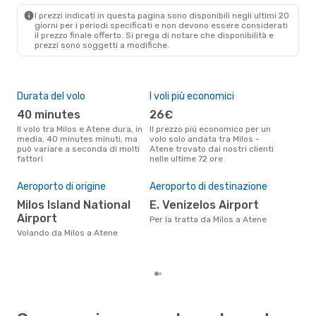
I prezzi indicati in questa pagina sono disponibili negli ultimi 20
giorni per i periodi specificati e non devono essere considerati
il ​​prezzo finale offerto. Si prega di notare che disponibilità e
prezzi sono soggetti a modifiche.
Durata del volo
I voli più economici
Alt
40 minutes
26€
ap
Il volo tra Milos e Atene dura, in
Il prezzo più economico per un
Secondo i dati della nostra
media, 40 minutes minuti, ma
volo solo andata tra Milos -
rice
può variare a seconda di molti
Atene trovato dai nostri clienti
punt
fattori
nelle ultime 72 ore
Aten
Pre
Aeroporto di origine
Aeroporto di destinazione
6
Milos Island National
E. Venizelos Airport
Il prezzo medio di un volo Milos -
Airport
Ate
Per la tratta da Milos a Atene
64 €
Volando da Milos a Atene
degl