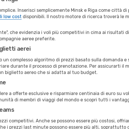
emplice. Inserisci semplicemente Minsk e Riga come città di 
li low cost
disponibili. Il nostro motore di ricerca troverà le mi
e", che evidenzia i voli più competitivi in cima ai risultati di
 compagnie aeree preferite.
lietti aerei
ndo un complesso algoritmo di prezzi basato sulla domanda e su
are durante il processo di prenotazione. Per assicurarti il mi
n biglietto aereo che si adatta al tuo budget.
ime
a offerte esclusive e risparmiare centinaia di euro su voli
omunità di membri di viaggi del mondo e scopri tutti i vantag
reams
ezzi competitivi. Anche se possono essere più costosi, offr
che i prezzi last minute possono essere più alti, soprattutto 