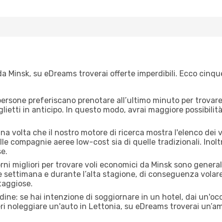
a Minsk, su eDreams troverai offerte imperdibili. Ecco cinque
ersone preferiscano prenotare all’ultimo minuto per trovare 
lietti in anticipo. In questo modo, avrai maggiore possibilit
a volta che il nostro motore di ricerca mostra l'elenco dei vol
lle compagnie aeree low-cost sia di quelle tradizionali. Inoltre
e.
orni migliori per trovare voli economici da Minsk sono general
e settimana e durante l’alta stagione, di conseguenza volar
taggiose.
adine: se hai intenzione di soggiornare in un hotel, dai un'o
ri noleggiare un'auto in Lettonia, su eDreams troverai un’am