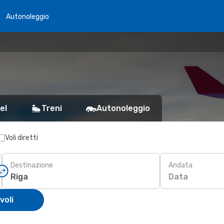
Autonoleggio
el
Treni
Autonoleggio
Voli diretti
Destinazione
Andata
Data
voli