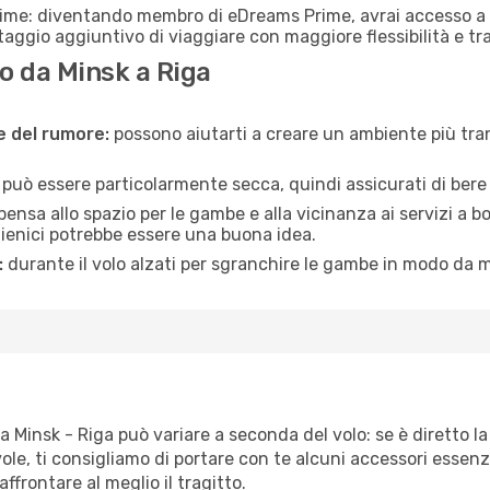
rime: diventando membro di eDreams Prime, avrai accesso a f
taggio aggiuntivo di viaggiare con maggiore flessibilità e tra
o da Minsk a Riga
ne del rumore:
possono aiutarti a creare un ambiente più tran
a può essere particolarmente secca, quindi assicurati di bere 
pensa allo spazio per le gambe e alla vicinanza ai servizi a 
igienici potrebbe essere una buona idea.
:
durante il volo alzati per sgranchire le gambe in modo da m
a Minsk - Riga può variare a seconda del volo: se è diretto la
e, ti consigliamo di portare con te alcuni accessori essenzial
frontare al meglio il tragitto.