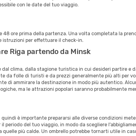
lessibile con le date del tuo viaggio.
alle 48 ore prima della partenza. Una volta completata la pr
istruzioni per effettuare il check-in.
tare Riga partendo da Minsk
al clima, dalla stagione turistica in cui desideri partire e 
e da folle di turisti e da prezzi generalmente più alti per voli
sente di ammirare la destinazione in modo più autentico. Alcu
logiche, ma le attrazioni popolari saranno probabilmente me
o, quindi è importante prepararsi alle diverse condizioni mete
r il periodo del tuo viaggio, in modo da scegliere l'abbigliamen
 quelle più calde. Un ombrello potrebbe tornarti utile in cas