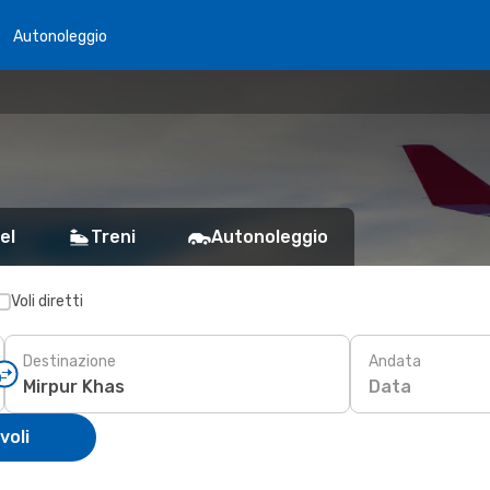
Autonoleggio
el
Treni
Autonoleggio
Voli diretti
Destinazione
Andata
Data
voli