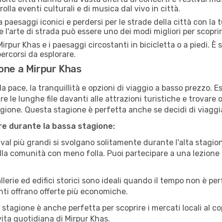
olla eventi culturali e di musica dal vivo in città.
paesaggi iconici e perdersi per le strade della città con la
e l'arte di strada può essere uno dei modi migliori per scopri
irpur Khas e i paesaggi circostanti in bicicletta o a piedi. 
 percorsi da esplorare.
one a Mirpur Khas
a pace, la tranquillità e opzioni di viaggio a basso prezzo. 
 le lunghe file davanti alle attrazioni turistiche e trovare o
agione. Questa stagione è perfetta anche se decidi di viaggi
are durante la bassa stagione:
val più grandi si svolgano solitamente durante l'alta stagio
sulla comunità con meno folla. Puoi partecipare a una lezione 
lerie ed edifici storici sono ideali quando il tempo non è p
ti offrano offerte più economiche.
 stagione è anche perfetta per scoprire i mercati locali al c
 vita quotidiana di Mirpur Khas.