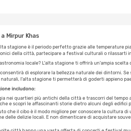
e a Mirpur Khas
'alta stagione è il periodo perfetto grazie alle temperature p
ici della città, partecipare a festival culturali o rilassarti i
stronomia locale? L'alta stagione ti offrirà un'ampia scelta di
i consentirà di esplorare la bellezza naturale dei dintorni. Se
e naturali, l'alta stagione ti permetterà di goderti appieno p
gione includono:
a nei quartieri più antichi della città e trascorri del tempo
he e scopri le affascinanti storie dietro alcuni degli edifici pi
uto che il cibo è il modo migliore per conoscere la cultura di
e delle delizie locali. E non dimenticare di acquistare souve
lte città hanno una vasta offerta di concerti e festival musi