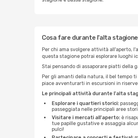
Cosa fare durante l'alta stagion
Per chi ama svolgere attività all'aperto, l
questa stagione potrai esplorare luoghi icon
Stai pensando di assaporare piatti della ga
Per gli amanti della natura, il bel tempo t
piace avventurarti in escursioni in riserv
Le principali attività durante l'alta sta
Esplorare i quartieri storici:
passeggi
passeggiata nelle principali aree storic
Visitare i mercati all'aperto:
è risap
tue papille gustative e assaggia alcun
pulci!
Partecipare a concerti e festival:
mo