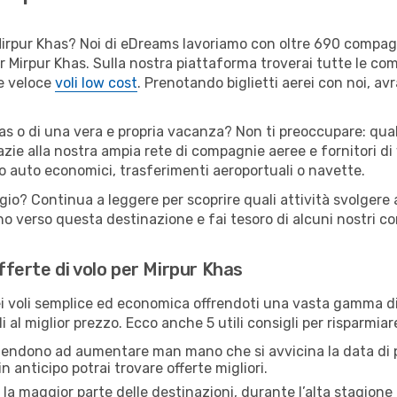
er Mirpur Khas? Noi di eDreams lavoriamo con oltre 690 compa
 per Mirpur Khas. Sulla nostra piattaforma troverai tutte le 
 e veloce
voli low cost
. Prenotando biglietti aerei con noi, avr
as o di una vera e propria vacanza? Non ti preoccupare: quals
zie alla nostra ampia rete di compagnie aeree e fornitori di v
io auto economici, trasferimenti aeroportuali o navette.
ggio? Continua a leggere per scoprire quali attività svolgere 
o verso questa destinazione e fai tesoro di alcuni nostri con
offerte di volo per Mirpur Khas
 voli semplice ed economica offrendoti una vasta gamma di 
 al miglior prezzo. Ecco anche 5 utili consigli per risparmia
 tendono ad aumentare man mano che si avvicina la data di p
in anticipo potrai trovare offerte migliori.
 la maggior parte delle destinazioni, durante l’alta stagione o 