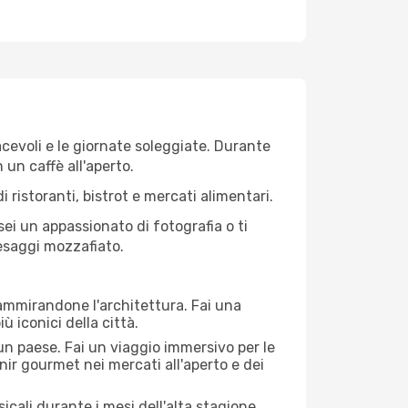
iacevoli e le giornate soleggiate. Durante
n un caffè all'aperto.
 ristoranti, bistrot e mercati alimentari.
 sei un appassionato di fotografia o ti
aesaggi mozzafiato.
 ammirandone l'architettura. Fai una
ù iconici della città.
 un paese. Fai un viaggio immersivo per le
nir gourmet nei mercati all'aperto e dei
cali durante i mesi dell'alta stagione.