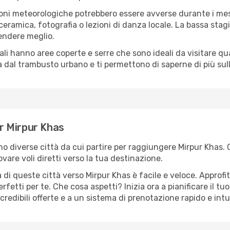
oni meteorologiche potrebbero essere avverse durante i mes
ramica, fotografia o lezioni di danza locale. La bassa stagi
rendere meglio.
cali hanno aree coperte e serre che sono ideali da visitare 
dal trambusto urbano e ti permettono di saperne di più sulla
er Mirpur Khas
sono diverse città da cui partire per raggiungere Mirpur Khas.
vare voli diretti verso la tua destinazione.
di queste città verso Mirpur Khas è facile e veloce. Approfi
a perfetti per te. Che cosa aspetti? Inizia ora a pianificare il 
credibili offerte e a un sistema di prenotazione rapido e intu