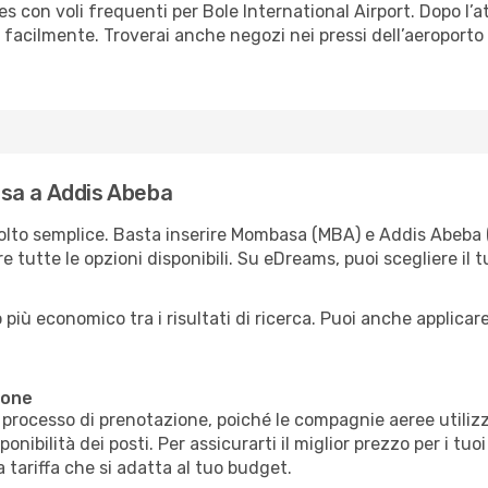
s con voli frequenti per Bole International Airport. Dopo l’a
facilmente. Troverai anche negozi nei pressi dell’aeroporto
sa a Addis Abeba
molto semplice. Basta inserire Mombasa (MBA) e Addis Abeba 
e tutte le opzioni disponibili. Su eDreams, puoi scegliere il t
più economico tra i risultati di ricerca. Puoi anche applicare f
ione
il processo di prenotazione, poiché le compagnie aeree utiliz
nibilità dei posti. Per assicurarti il miglior prezzo per i tuo
 tariffa che si adatta al tuo budget.