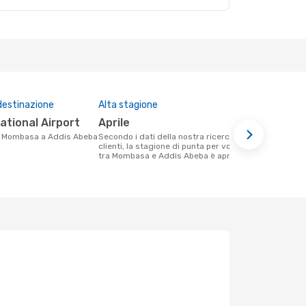
destinazione
Alta stagione
Compagnie 
questa tra
national Airport
aprile
Ethiopia
 da Mombasa a Addis Abeba
Secondo i dati della nostra ricerca
clienti, la stagione di punta per volare
Le compagnie aeree che volano tra
tra Mombasa e Addis Abeba è aprile .
Mombasa e 