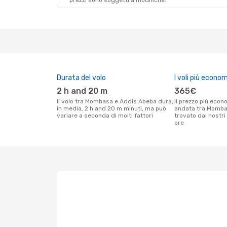
prezzi sono soggetti a modifiche.
Durata del volo
I voli più econom
2 h and 20 m
365€
Il volo tra Mombasa e Addis Abeba dura,
Il prezzo più economico per un volo solo
in media, 2 h and 20 m minuti, ma può
andata tra Momba
variare a seconda di molti fattori
trovato dai nostri 
ore