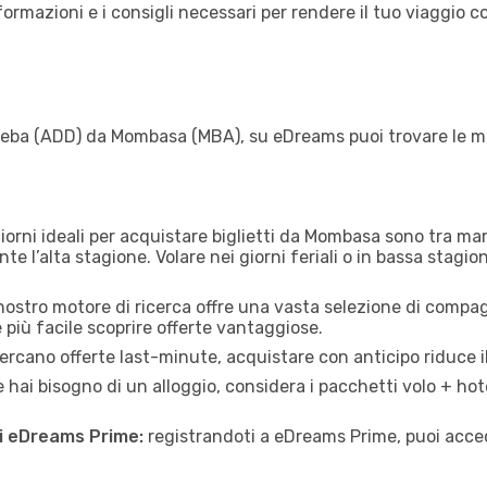
ormazioni e i consigli necessari per rendere il tuo viaggio 
beba (ADD) da Mombasa (MBA), su eDreams puoi trovare le migl
giorni ideali per acquistare biglietti da Mombasa sono tra marte
 l’alta stagione. Volare nei giorni feriali o in bassa stagio
 nostro motore di ricerca offre una vasta selezione di compa
e più facile scoprire offerte vantaggiose.
rcano offerte last-minute, acquistare con anticipo riduce il
 hai bisogno di un alloggio, considera i pacchetti volo + hot
di eDreams Prime:
registrandoti a eDreams Prime, puoi acced