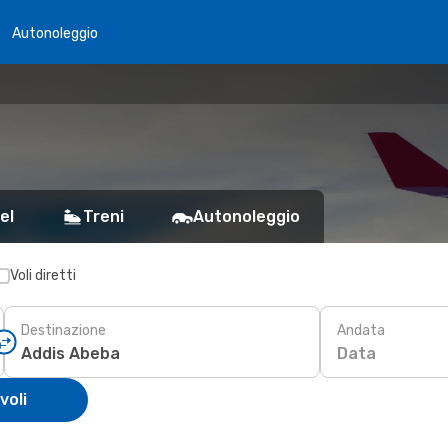
Autonoleggio
el
Treni
Autonoleggio
Voli diretti
Destinazione
Andata
Data
voli