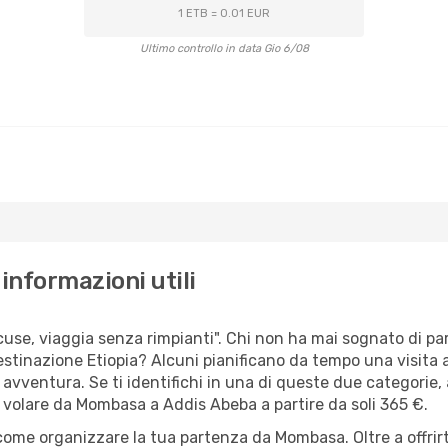
1 ETB = 0.01 EUR
Ultimo controllo in data Gio 6/08
nformazioni utili
scuse, viaggia senza rimpianti". Chi non ha mai sognato di 
tinazione Etiopia? Alcuni pianificano da tempo una visita 
 avventura. Se ti identifichi in una di queste due categorie, a
r volare da Mombasa a Addis Abeba a partire da soli 365 €.
 come organizzare la tua partenza da Mombasa. Oltre a offri