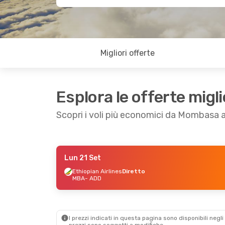
Migliori offerte
Esplora le offerte migli
Scopri i voli più economici da Mombasa 
Lun 21 Set
Gio 3 Set
- Lun 14 Set
Ethiopian Airlines
Diretto
MBA
- ADD
Ethiopian Airlines
Diretto
MBA
- ADD
Ethiopian Airlines
Diretto
ADD
- MBA
I prezzi indicati in questa pagina sono disponibili negli 