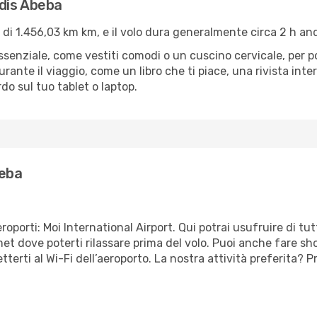
dis Abeba
i 1.456,03 km km, e il volo dura generalmente circa 2 h and
’essenziale, come vestiti comodi o un cuscino cervicale, per 
urante il viaggio, come un libro che ti piace, una rivista in
rdo sul tuo tablet o laptop.
beba
orti: Moi International Airport. Qui potrai usufruire di tutti 
rmet dove poterti rilassare prima del volo. Puoi anche fare 
etterti al Wi-Fi dell’aeroporto. La nostra attività preferita?