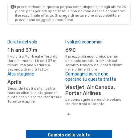
YTO
- YMQ
I prezzi indicati in questa pagina sono disponibili negli ultimi 20
giorni per i periodi specificati e non devono essere considerati
il ​​prezzo finale offerto. Si prega di notare che disponibilità e
prezzi sono soggetti a modifiche.
Durata del volo
I voli più economici
Pre
1 h and 37 m
69€
16
Il volo tra Montreal e Toronto
Il prezzo più economico per un
Il prezzo medio di un volo
dura, in media, 1 h and 37 m
volo solo andata tra Montreal -
Mon
minuti, ma può variare a
Toronto trovato dai nostri clienti
è so
seconda di molti fattori
nelle ultime 72 ore
prez
Alta stagione
Compagnie aeree che
operano su questa tratta
aprile
Westjet, Air Canada,
Secondo i dati della nostra
Porter Airlines
ricerca clienti, la stagione di
punta per volare tra Montreal e
Le compagnie aeree che volano
Toronto è aprile .
tra Montreal e Toronto
Cambio della valuta