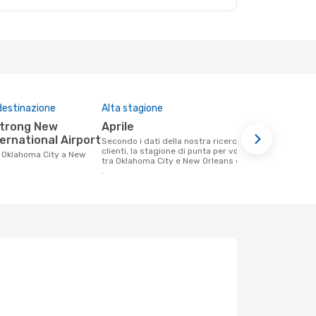
destinazione
Alta stagione
Prezzo med
aprile
284 €
ernational Airport
Secondo i dati della nostra ricerca
Il prezzo medio di un volo Oklahoma City
clienti, la stagione di punta per volare
- New Orlea
tra Oklahoma City e New Orleans è aprile
solamente 28
.
medio degli 