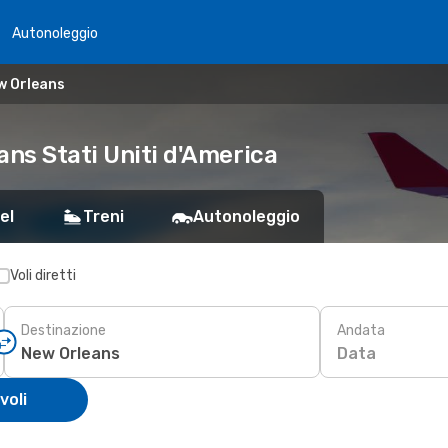
Autonoleggio
w Orleans
ans Stati Uniti d'America
el
Treni
Autonoleggio
Voli diretti
Destinazione
Andata
Data
voli