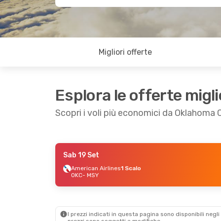
Migliori offerte
Esplora le offerte migli
Scopri i voli più economici da Oklahoma 
Sab 19 Set
Sab 19 Set
- Lun 21 Set
American Airlines
1 Scalo
OKC
- MSY
American Airlines
1 Scalo
OKC
- MSY
American Airlines
1 Scalo
MSY
- OKC
I prezzi indicati in questa pagina sono disponibili negli 