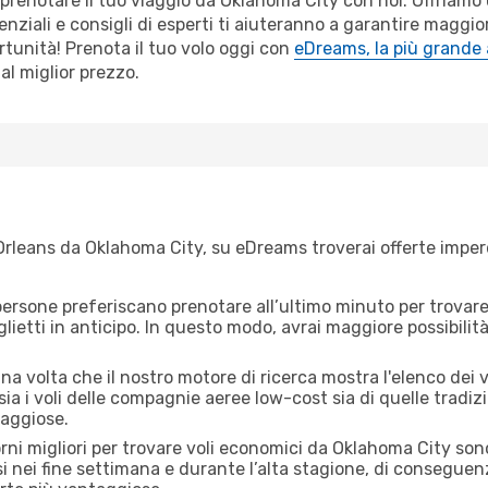
r prenotare il tuo viaggio da Oklahoma City con noi. Offriam
ziali e consigli di esperti ti aiuteranno a garantire maggior
tunità! Prenota il tuo volo oggi con
eDreams, la più grande 
al miglior prezzo.
rleans da Oklahoma City, su eDreams troverai offerte imperdib
ersone preferiscano prenotare all’ultimo minuto per trovare 
lietti in anticipo. In questo modo, avrai maggiore possibilit
na volta che il nostro motore di ricerca mostra l'elenco dei 
ia i voli delle compagnie aeree low-cost sia di quelle tradizion
taggiose.
iorni migliori per trovare voli economici da Oklahoma City so
si nei fine settimana e durante l’alta stagione, di consegue