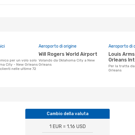
ici
Aeroporto di origine
Aeroporto di 
Will Rogers World Airport
Louis Armstrong New
Orleans Int
Volando da Oklahoma City a New
ma City - New Orleans
Orleans
Per la tratta da Oklahoma City a New
clienti nelle ultime 72
Orleans
Cambio della valuta
1 EUR = 1.16 USD