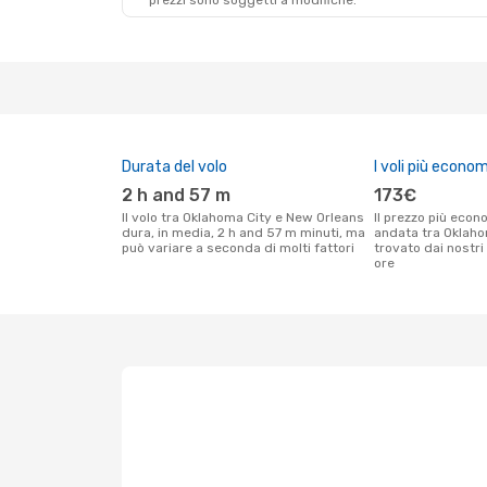
prezzi sono soggetti a modifiche.
Durata del volo
I voli più econom
2 h and 57 m
173€
Il volo tra Oklahoma City e New Orleans
Il prezzo più economico per un volo solo
dura, in media, 2 h and 57 m minuti, ma
andata tra Oklaho
può variare a seconda di molti fattori
trovato dai nostri 
ore