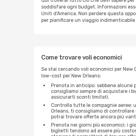
Qui troverai tutto ciò che devi sapere pe
soddisfare ogni budget. Informazioni essen
Uniti d'America. Non perdere questa oppor
per pianificare un viaggio indimenticabile 
Come trovare voli economici
Se stai cercando voli economici per New O
low-cost per New Orleans:
Prenota in anticipo: sebbene alcune p
consigliamo sempre di acquistare i big
assicurarti sconti limitati.
Controlla tutte le compagnie aeree: u
Orleans, ti consigliamo di controllare s
potrai trovare offerte ancora più van
Prenota nei giorni più economici: i g
biglietti tendono ad essere più costo