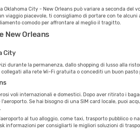
ta Oklahoma City - New Orleans può variare a seconda del vol
un viaggio piacevole, ti consigliamo di portare con te alcuni
igliamento comodo per affrontare al meglio il tragitto.
 e New Orleans
a City
izi durante la permanenza, dallo shopping di lusso alla risto
e collegati alla rete Wi-Fi gratuita o concediti un buon pasto 
ans
si voli internazionali e domestici. Dopo aver ritirato i baga
 l'aeroporto. Se hai bisogno di una SIM card locale, puoi acqu
.
all'aeroporto al tuo alloggio, come taxi, trasporto pubblico o n
sk informazioni per consigliarti le migliori soluzioni di traspo