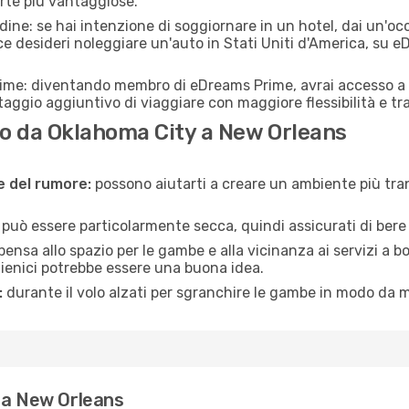
erte più vantaggiose.
adine: se hai intenzione di soggiornare in un hotel, dai un'o
e desideri noleggiare un'auto in Stati Uniti d'America, su 
rime: diventando membro di eDreams Prime, avrai accesso a f
taggio aggiuntivo di viaggiare con maggiore flessibilità e tra
o da Oklahoma City a New Orleans
ne del rumore:
possono aiutarti a creare un ambiente più tran
a può essere particolarmente secca, quindi assicurati di bere 
pensa allo spazio per le gambe e alla vicinanza ai servizi a 
igienici potrebbe essere una buona idea.
:
durante il volo alzati per sgranchire le gambe in modo da m
 a New Orleans