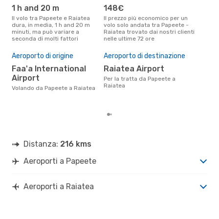
1 h and 20 m
148€
ap
Il volo tra Papeete e Raiatea
Il prezzo più economico per un
Secondo i dati della nostra
dura, in media, 1 h and 20 m
volo solo andata tra Papeete -
rice
minuti, ma può variare a
Raiatea trovato dai nostri clienti
punt
seconda di molti fattori
nelle ultime 72 ore
Raia
Pre
Aeroporto di origine
Aeroporto di destinazione
21
Faa'a International
Raiatea Airport
Il prezzo medio di un volo
Pap
Airport
Per la tratta da Papeete a
è so
Raiatea
Volando da Papeete a Raiatea
prez
Distanza:
216 kms
Aeroporti a Papeete
Aeroporti a Raiatea