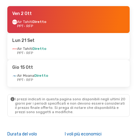
Gio 8 Ott
Ven 2 Ott
- Dom 11 Ott
Air Tahiti
Air Tahiti
Diretto
Diretto
PPT
PPT
- RFP
- RFP
Air Tahiti
Diretto
RFP
- PPT
Lun 21 Set
Lun 7 Set
Air Tahiti
- Lun 14 Set
Diretto
PPT
- RFP
Air Tahiti
Diretto
PPT
- RFP
Air Tahiti
Diretto
Gio 15 Ott
RFP
- PPT
Air Moana
Diretto
PPT
- RFP
I prezzi indicati in questa pagina sono disponibili negli ultimi 20
giorni per i periodi specificati e non devono essere considerati
il ​​prezzo finale offerto. Si prega di notare che disponibilità e
prezzi sono soggetti a modifiche.
Durata del volo
I voli più economici
Alt