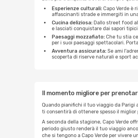
Esperienze culturali:
Capo Verde è ric
affascinanti strade e immergiti in un
Cucina deliziosa:
Dallo street food al
e lasciati conquistare dai sapori tipi
Paesaggi mozzafiato:
Che tu stia c
per i suoi paesaggi spettacolari. Port
Avventura assicurata:
Se ami l'adren
scoperta di riserve naturali e sport 
Il momento migliore per prenotare
Quando pianifichi il tuo viaggio da Parig
ti consentirà di ottenere spesso il miglior
A seconda della stagione, Capo Verde off
periodo giusto renderà il tuo viaggio ancor
che si tengono a Capo Verde per vivere un