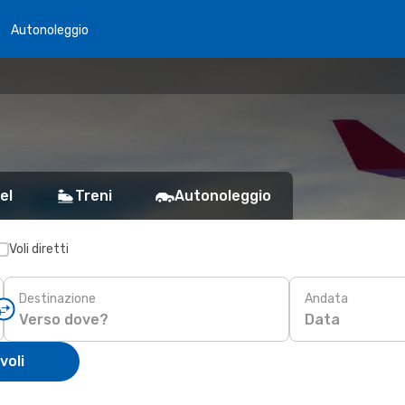
Autonoleggio
el
Treni
Autonoleggio
Voli diretti
Destinazione
Andata
Data
voli