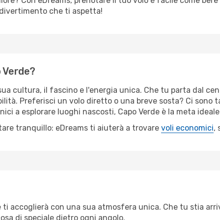
liore? Con eDreams, prenotare il tuo volo è facile come bere 
il divertimento che ti aspetta!
o Verde?
ua cultura, il fascino e l'energia unica. Che tu parta dal cent
ilità. Preferisci un volo diretto o una breve sosta? Ci sono t
nici a esplorare luoghi nascosti, Capo Verde è la meta ideal
tare tranquillo: eDreams ti aiuterà a trovare
voli economici
,
 ti accoglierà con una sua atmosfera unica. Che tu stia arri
osa di speciale dietro ogni angolo.