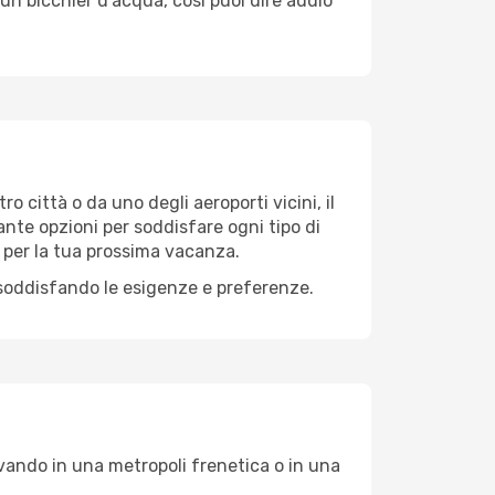
un bicchier d'acqua, così puoi dire addio
ro città o da uno degli aeroporti vicini, il
ante opzioni per soddisfare ogni tipo di
e per la tua prossima vacanza.
 soddisfando le esigenze e preferenze.
vando in una metropoli frenetica o in una