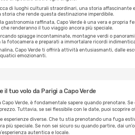
ca di luoghi culturali straordinari, una storia affascinante e
a storia che rende questa destinazione imperdibile.
la gastronomia raffinata, Capo Verde è una vera e propria festa
ci che renderanno il tuo viaggio ancora più speciale.
ercando spiagge incontaminate, montagne verdi o panorami 
a la fotocamera e preparati a immortalare ricordi indimenticab
alina, Capo Verde ti offrirà attività entusiasmanti, dalle esc
acquatici emozionanti.
 il tuo volo da Parigi a Capo Verde
i a Capo Verde, è fondamentale sapere quando prenotare. Se d
 prezzo. Tuttavia, se sei flessibile con le date, puoi scoprir
re esperienze diverse. Che tu stia prenotando una fuga esti
a più speciale. Se non sei sicuro su quando partire, dai un’oc
’esperienza autentica e locale.