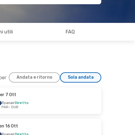
i utili
FAQ
 per
Andata e ritorno
Sola andata
er 7 Ott
Ryanair
Diretto
PAR
- DUB
en 16 Ott
Ryanair
Diretto