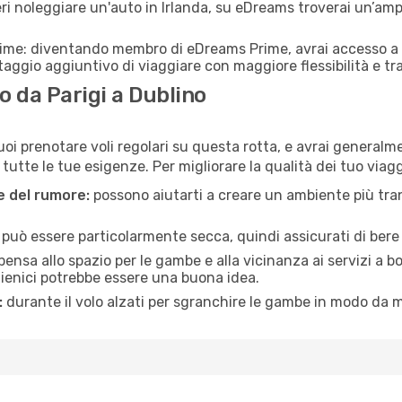
ri noleggiare un'auto in Irlanda, su eDreams troverai un’amp
rime: diventando membro di eDreams Prime, avrai accesso a f
taggio aggiuntivo di viaggiare con maggiore flessibilità e tra
 da Parigi a Dublino
oi prenotare voli regolari su questa rotta, e avrai generalmen
tte le tue esigenze. Per migliorare la qualità dei tuo viaggi
ne del rumore:
possono aiutarti a creare un ambiente più tran
a può essere particolarmente secca, quindi assicurati di bere 
pensa allo spazio per le gambe e alla vicinanza ai servizi a 
igienici potrebbe essere una buona idea.
:
durante il volo alzati per sgranchire le gambe in modo da m