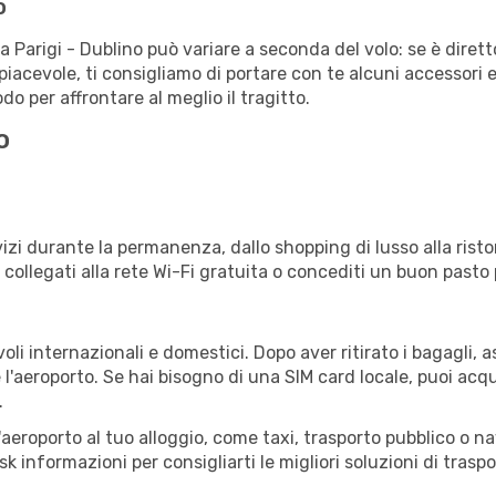
o
a Parigi - Dublino può variare a seconda del volo: se è dirett
iacevole, ti consigliamo di portare con te alcuni accessori e
o per affrontare al meglio il tragitto.
o
izi durante la permanenza, dallo shopping di lusso alla risto
e collegati alla rete Wi-Fi gratuita o concediti un buon pasto 
oli internazionali e domestici. Dopo aver ritirato i bagagli,
 l'aeroporto. Se hai bisogno di una SIM card locale, puoi acqu
.
all'aeroporto al tuo alloggio, come taxi, trasporto pubblico o n
sk informazioni per consigliarti le migliori soluzioni di traspo