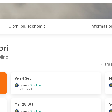
Giorni più economici
Informazion
ori
blino
Filtra
Ven 4 Set
M
r 30 Set
Sab 19 Set
- Dom 20 Set
Ryanair
Diretto
PAR
- DUB
Ryanair
Diretto
PAR
- DUB
Ryanair
Diretto
DUB
- PAR
Mer 28 Ott
V
Ryanair
Diretto