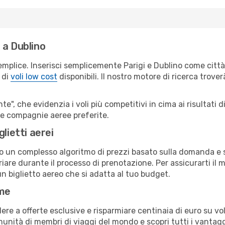
 a Dublino
emplice. Inserisci semplicemente Parigi e Dublino come città 
 di
voli low cost
disponibili. Il nostro motore di ricerca troverà
e", che evidenzia i voli più competitivi in cima ai risultati di
tue compagnie aeree preferite.
lietti aerei
ndo un complesso algoritmo di prezzi basato sulla domanda e su
are durante il processo di prenotazione. Per assicurarti il mi
n biglietto aereo che si adatta al tuo budget.
ime
a offerte esclusive e risparmiare centinaia di euro su voli
omunità di membri di viaggi del mondo e scopri tutti i vantag