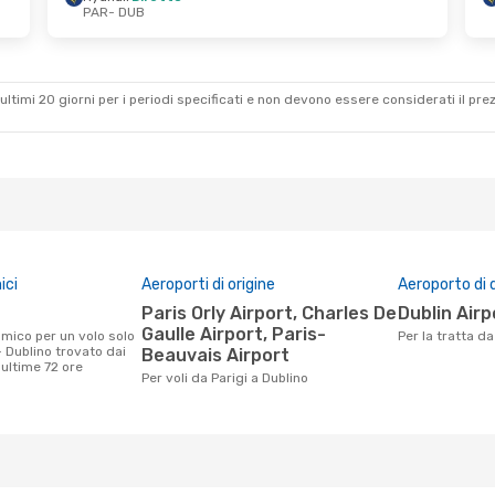
PAR
- DUB
 16 Ott
Lun 2 Nov
- Mer 4 Nov
Ryanair
Diretto
PAR
- DUB
Transavia France
Diretto
DUB
- PAR
ultimi 20 giorni per i periodi specificati e non devono essere considerati il ​​pre
ici
Aeroporti di origine
Aeroporto di 
Paris Orly Airport, Charles De
Dublin Air
Gaulle Airport, Paris-
Per la tratta d
- Dublino trovato dai
Beauvais Airport
e ultime 72 ore
Per voli da Parigi a Dublino