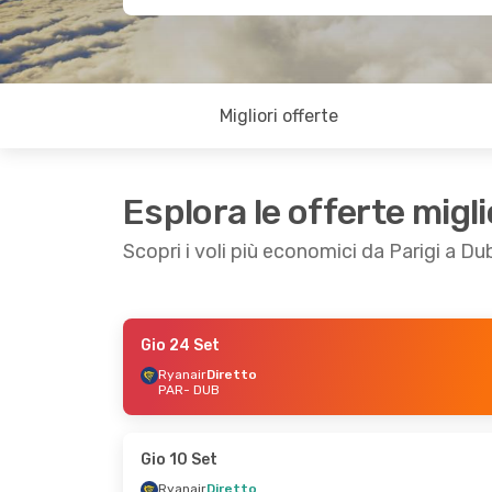
Migliori offerte
Esplora le offerte migli
Scopri i voli più economici da Parigi a Du
Gio 24 Set
Gio 10 Set
- Dom 13 Set
Mer 30 Set
- Me
Ryanair
Diretto
PAR
- DUB
Ryanair
Diretto
Ryanair
Diretto
PAR
- DUB
PAR
- DUB
Ryanair
Diretto
Ryanair
Diretto
DUB
- PAR
DUB
- PAR
Gio 10 Set
Ryanair
Diretto