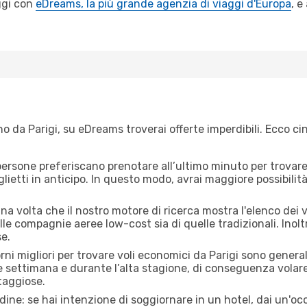
ggi con
eDreams, la più grande agenzia di viaggi d'Europa
, e
o da Parigi, su eDreams troverai offerte imperdibili. Ecco ci
ersone preferiscano prenotare all’ultimo minuto per trovare 
lietti in anticipo. In questo modo, avrai maggiore possibilit
 volta che il nostro motore di ricerca mostra l'elenco dei vol
lle compagnie aeree low-cost sia di quelle tradizionali. Inoltre
e.
orni migliori per trovare voli economici da Parigi sono general
e settimana e durante l’alta stagione, di conseguenza volar
taggiose.
adine: se hai intenzione di soggiornare in un hotel, dai un'o