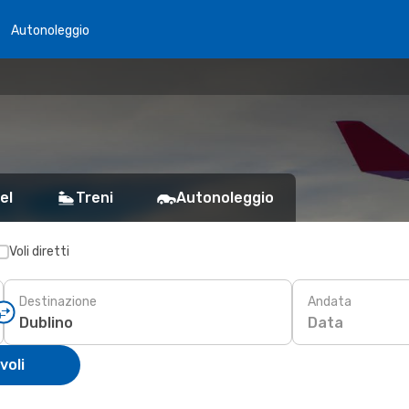
Autonoleggio
el
Treni
Autonoleggio
Voli diretti
Destinazione
Andata
Data
voli