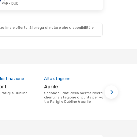
PAR
- DUB
zzo finale offerto. Si prega di notare che disponibilità e
destinazione
Alta stagione
Compagnie 
questa tra
port
aprile
Ryanair
a Parigi a Dublino
Secondo i dati della nostra ricerca
clienti, la stagione di punta per volare
Le compagnie aeree che volano tra
tra Parigi e Dublino è aprile .
Parigi e Dubl