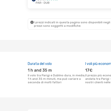
PAR
- DUB
Mar 1 Set
- Gio 3 Set
Mer 14 Ott
- Ven
Ryanair
Diretto
Ryanair
Diretto
PAR
- DUB
PAR
- DUB
Ryanair
Diretto
Ryanair
Diretto
DUB
- PAR
DUB
- PAR
I prezzi indicati in questa pagina sono disponibili negli 
prezzi sono soggetti a modifiche.
Durata del volo
I voli più econom
1 h and 35 m
17€
Il volo tra Parigi e Dublino dura, in media,
Il prezzo più economico per un volo solo
1 h and 35 m minuti, ma può variare a
andata tra Parigi 
seconda di molti fattori
nostri clienti nell