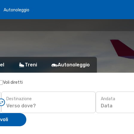
Autonoleggio
el
Treni
Autonoleggio
Voli diretti
Destinazione
Andata
Data
voli