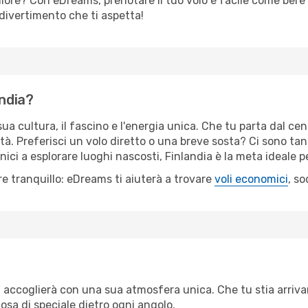
liore? Con eDreams, prenotare il tuo volo è facile come bere 
il divertimento che ti aspetta!
andia?
ua cultura, il fascino e l'energia unica. Che tu parta dal cent
ità. Preferisci un volo diretto o una breve sosta? Ci sono tan
ici a esplorare luoghi nascosti, Finlandia è la meta ideale 
re tranquillo: eDreams ti aiuterà a trovare
voli economici
, s
ti accoglierà con una sua atmosfera unica. Che tu stia arriv
osa di speciale dietro ogni angolo.