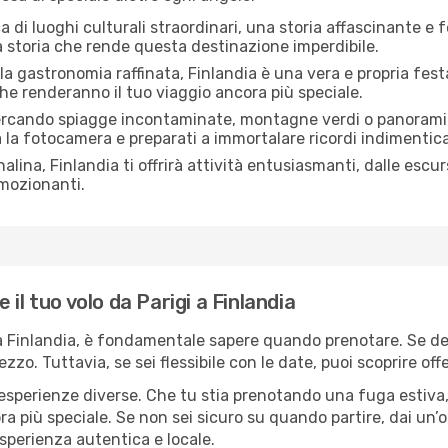
a di luoghi culturali straordinari, una storia affascinante e f
a storia che rende questa destinazione imperdibile.
la gastronomia raffinata, Finlandia è una vera e propria festa p
 che renderanno il tuo viaggio ancora più speciale.
ercando spiagge incontaminate, montagne verdi o panorami 
a la fotocamera e preparati a immortalare ricordi indimenticab
alina, Finlandia ti offrirà attività entusiasmanti, dalle escu
emozionanti.
il tuo volo da Parigi a Finlandia
 a Finlandia, è fondamentale sapere quando prenotare. Se des
rezzo. Tuttavia, se sei flessibile con le date, puoi scoprire 
 esperienze diverse. Che tu stia prenotando una fuga estiva
a più speciale. Se non sei sicuro su quando partire, dai un’oc
sperienza autentica e locale.