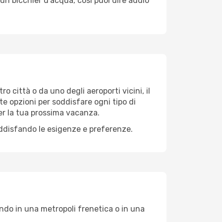
un bicchier d'acqua, così puoi dire addio
ro città o da uno degli aeroporti vicini, il
te opzioni per soddisfare ogni tipo di
per la tua prossima vacanza.
oddisfando le esigenze e preferenze.
ando in una metropoli frenetica o in una