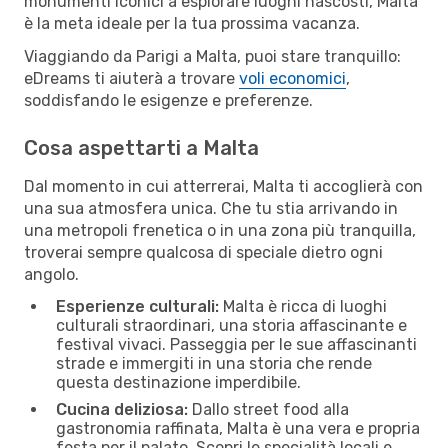
monumenti iconici a esplorare luoghi nascosti, Malta
è la meta ideale per la tua prossima vacanza.
Viaggiando da Parigi a Malta, puoi stare tranquillo:
eDreams ti aiuterà a trovare
voli economici
,
soddisfando le esigenze e preferenze.
Cosa aspettarti a Malta
Dal momento in cui atterrerai, Malta ti accoglierà con
una sua atmosfera unica. Che tu stia arrivando in
una metropoli frenetica o in una zona più tranquilla,
troverai sempre qualcosa di speciale dietro ogni
angolo.
Esperienze culturali:
Malta è ricca di luoghi
culturali straordinari, una storia affascinante e
festival vivaci. Passeggia per le sue affascinanti
strade e immergiti in una storia che rende
questa destinazione imperdibile.
Cucina deliziosa:
Dallo street food alla
gastronomia raffinata, Malta è una vera e propria
festa per il palato. Scopri le specialità locali e