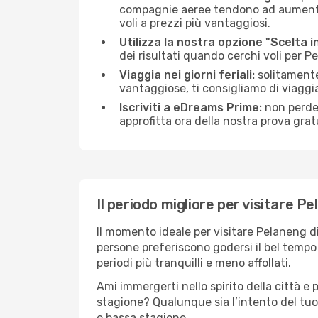
compagnie aeree tendono ad aumentare 
voli a prezzi più vantaggiosi.
Utilizza la nostra opzione "Scelta i
dei risultati quando cerchi voli per P
Viaggia nei giorni feriali:
solitamente,
vantaggiose, ti consigliamo di viagg
Iscriviti a eDreams Prime:
non perder
approfitta ora della nostra prova gratu
Il periodo migliore per visitare P
Il momento ideale per visitare Pelaneng d
persone preferiscono godersi il bel tempo a
periodi più tranquilli e meno affollati.
Ami immergerti nello spirito della città e p
stagione? Qualunque sia l’intento del tuo
e bassa stagione.