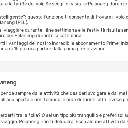
le tariffe dei voli. Se scegli di visitare Pelaneng durante
ntelligente":
questa funzione ti consente di trovare il volo
elaneng (PEL).
 viaggiare durante i fine settimana e le festività risulta se
iare per Pelaneng durante la settimana.
ti i vantaggi del nostro incredibile abbonamento Prime! Inizi
ita di 15 giorni a partire dalla prima prenotazione.
elaneng
ipende sempre dalle attività che desideri svolgere e dal me
ll’aria aperta e non temono le orde di turisti, altri invece p
erderti tra la folla? O sei un tipo più tranquillo e preferisci
 viaggio, Pelaneng non ti deluderà. Ecco alcune attività da