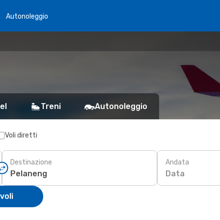
Autonoleggio
el
Treni
Autonoleggio
Voli diretti
Destinazione
Andata
Data
voli