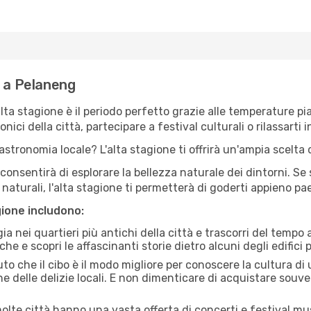
e a Pelaneng
'alta stagione è il periodo perfetto grazie alle temperature p
ici della città, partecipare a festival culturali o rilassarti i
stronomia locale? L'alta stagione ti offrirà un'ampia scelta di
i consentirà di esplorare la bellezza naturale dei dintorni. Se
e naturali, l'alta stagione ti permetterà di goderti appieno p
gione includono:
a nei quartieri più antichi della città e trascorri del tempo
he e scopri le affascinanti storie dietro alcuni degli edifici pi
uto che il cibo è il modo migliore per conoscere la cultura di
e delle delizie locali. E non dimenticare di acquistare souve
lte città hanno una vasta offerta di concerti e festival musi