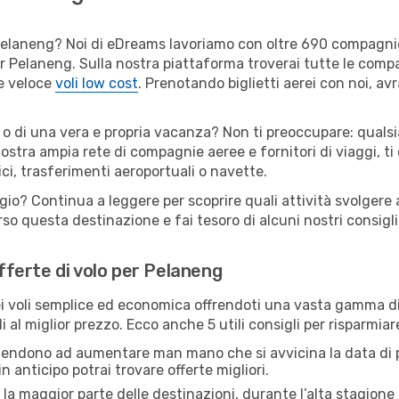
er Pelaneng? Noi di eDreams lavoriamo con oltre 690 compagn
 per Pelaneng. Sulla nostra piattaforma troverai tutte le com
 e veloce
voli low cost
. Prenotando biglietti aerei con noi, avr
 o di una vera e propria vacanza? Non ti preoccupare: qualsi
nostra ampia rete di compagnie aeree e fornitori di viaggi, ti
ci, trasferimenti aeroportuali o navette.
ggio? Continua a leggere per scoprire quali attività svolgere 
o questa destinazione e fai tesoro di alcuni nostri consigli 
offerte di volo per Pelaneng
 voli semplice ed economica offrendoti una vasta gamma di 
i al miglior prezzo. Ecco anche 5 utili consigli per risparmia
 tendono ad aumentare man mano che si avvicina la data di p
in anticipo potrai trovare offerte migliori.
 la maggior parte delle destinazioni, durante l’alta stagione o 