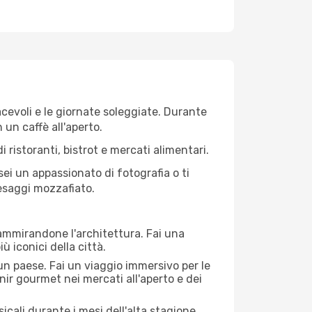
iacevoli e le giornate soleggiate. Durante
n un caffè all'aperto.
 ristoranti, bistrot e mercati alimentari.
 sei un appassionato di fotografia o ti
aesaggi mozzafiato.
 ammirandone l'architettura. Fai una
ù iconici della città.
 un paese. Fai un viaggio immersivo per le
nir gourmet nei mercati all'aperto e dei
cali durante i mesi dell'alta stagione.