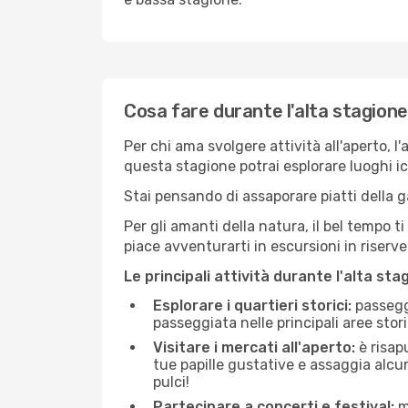
Cosa fare durante l'alta stagion
Per chi ama svolgere attività all'aperto, l
questa stagione potrai esplorare luoghi icon
Stai pensando di assaporare piatti della ga
Per gli amanti della natura, il bel tempo t
piace avventurarti in escursioni in riserv
Le principali attività durante l'alta sta
Esplorare i quartieri storici:
passeggi
passeggiata nelle principali aree storic
Visitare i mercati all'aperto:
è risap
tue papille gustative e assaggia alcun
pulci!
Partecipare a concerti e festival:
mo