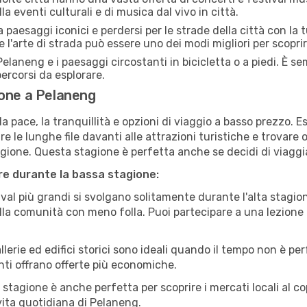
a eventi culturali e di musica dal vivo in città.
paesaggi iconici e perdersi per le strade della città con la
e l'arte di strada può essere uno dei modi migliori per scopri
elaneng e i paesaggi circostanti in bicicletta o a piedi. È 
 percorsi da esplorare.
ione a Pelaneng
a pace, la tranquillità e opzioni di viaggio a basso prezzo. 
 le lunghe file davanti alle attrazioni turistiche e trovare o
agione. Questa stagione è perfetta anche se decidi di viaggi
are durante la bassa stagione:
val più grandi si svolgano solitamente durante l'alta stagio
sulla comunità con meno folla. Puoi partecipare a una lezione 
lerie ed edifici storici sono ideali quando il tempo non è p
ti offrano offerte più economiche.
 stagione è anche perfetta per scoprire i mercati locali al c
a vita quotidiana di Pelaneng.