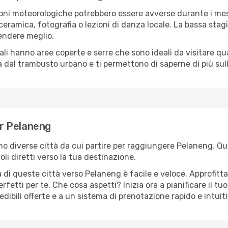
oni meteorologiche potrebbero essere avverse durante i mes
ramica, fotografia o lezioni di danza locale. La bassa stagi
rendere meglio.
cali hanno aree coperte e serre che sono ideali da visitare 
dal trambusto urbano e ti permettono di saperne di più sulla
er Pelaneng
ono diverse città da cui partire per raggiungere Pelaneng. Qu
i diretti verso la tua destinazione.
 di queste città verso Pelaneng è facile e veloce. Approfitta
a perfetti per te. Che cosa aspetti? Inizia ora a pianificare il 
dibili offerte e a un sistema di prenotazione rapido e intuiti