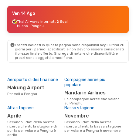
Ven 14 Ago
Ven 14 Ago
- Dom 16 Ago
Mandarin Airlines
Diretto
Thai Airways International
2 Scali
Taichung
Milano
- Penghu
- Penghu
Mandarin Airlines
Diretto
Penghu
- Taichung
I prezzi indicati in questa pagina sono disponibili negli ultimi 20
Ven 28 Ago
- Dom 6 Set
giorni per i periodi specificati e non devono essere considerati
il ​​prezzo finale offerto. Si prega di notare che disponibilità e
EVA Air
1 Scalo
prezzi sono soggetti a modifiche.
Milano
- Penghu
Uni Airways
1 Scalo
Penghu
- Milano
Aeroporto di destinazione
Compagnie aeree più
popolare
Makung Airport
Mandarin Airlines
Per voli a Penghu
Le compagnie aeree che volano
su Penghu
Alta stagione
Bassa stagione
aprile
novembre
Secondo i dati della nostra
Secondo i dati della nostra
ricerca clienti, la stagione di
ricerca clienti, la bassa stagione
punta per volare a Penghu è
per volare a Penghu è novembre.
aprile.