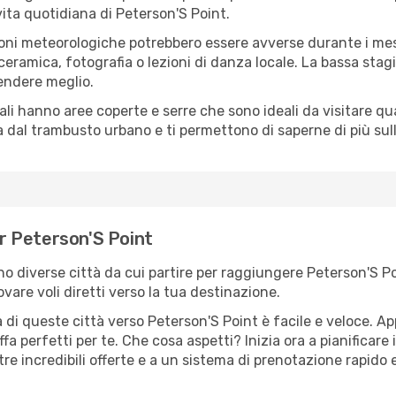
 vita quotidiana di Peterson'S Point.
oni meteorologiche potrebbero essere avverse durante i mes
ramica, fotografia o lezioni di danza locale. La bassa stagi
rendere meglio.
cali hanno aree coperte e serre che sono ideali da visitare 
dal trambusto urbano e ti permettono di saperne di più sulla
er Peterson'S Point
sono diverse città da cui partire per raggiungere Peterson'S P
vare voli diretti verso la tua destinazione.
di queste città verso Peterson'S Point è facile e veloce. Ap
ariffa perfetti per te. Che cosa aspetti? Inizia ora a pianificar
re incredibili offerte e a un sistema di prenotazione rapido e