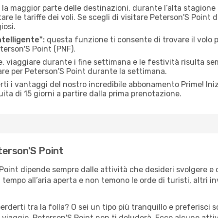
 la maggior parte delle destinazioni, durante l’alta stagione o 
le tariffe dei voli. Se scegli di visitare Peterson'S Point d
iosi.
ntelligente":
questa funzione ti consente di trovare il volo
eterson'S Point (PNF).
 viaggiare durante i fine settimana e le festività risulta se
are per Peterson'S Point durante la settimana.
ti i vantaggi del nostro incredibile abbonamento Prime! Inizi
ita di 15 giorni a partire dalla prima prenotazione.
eterson'S Point
 Point dipende sempre dalle attività che desideri svolgere e
tempo all’aria aperta e non temono le orde di turisti, altri 
erderti tra la folla? O sei un tipo più tranquillo e preferisci
 viaggio, Peterson'S Point non ti deluderà. Ecco alcune atti