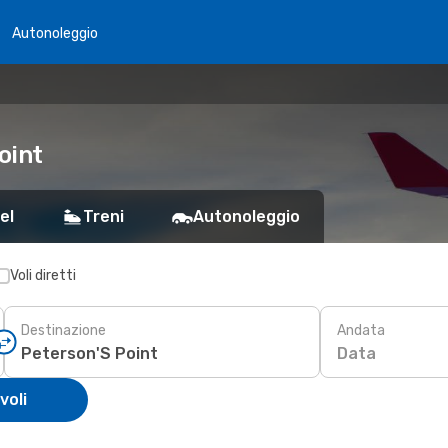
Autonoleggio
oint
el
Treni
Autonoleggio
Voli diretti
Destinazione
Andata
Data
voli