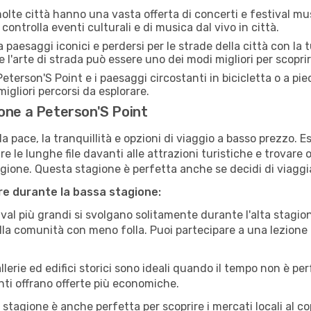
lte città hanno una vasta offerta di concerti e festival musi
controlla eventi culturali e di musica dal vivo in città.
paesaggi iconici e perdersi per le strade della città con la
e l'arte di strada può essere uno dei modi migliori per scopri
eterson'S Point e i paesaggi circostanti in bicicletta o a p
i migliori percorsi da esplorare.
one a Peterson'S Point
a pace, la tranquillità e opzioni di viaggio a basso prezzo. 
 le lunghe file davanti alle attrazioni turistiche e trovare o
agione. Questa stagione è perfetta anche se decidi di viaggi
are durante la bassa stagione:
val più grandi si svolgano solitamente durante l'alta stagio
sulla comunità con meno folla. Puoi partecipare a una lezione 
lerie ed edifici storici sono ideali quando il tempo non è p
ti offrano offerte più economiche.
 stagione è anche perfetta per scoprire i mercati locali al c