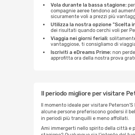
Vola durante la bassa stagione:
per
compagnie aeree tendono ad aumentare 
sicuramente voli a prezzi più vantagg
Utilizza la nostra opzione "Scelta i
dei risultati quando cerchi voli per P
Viaggia nei giorni feriali:
solitamente,
vantaggiose, ti consigliamo di viaggi
Iscriviti a eDreams Prime:
non perder
approfitta ora della nostra prova gratu
Il periodo migliore per visitare P
Il momento ideale per visitare Peterson'S
alcune persone preferiscono godersi il bel 
in periodi più tranquilli e meno affollati.
Ami immergerti nello spirito della città e p
stagione? Qualunque sia l’intento del tuo