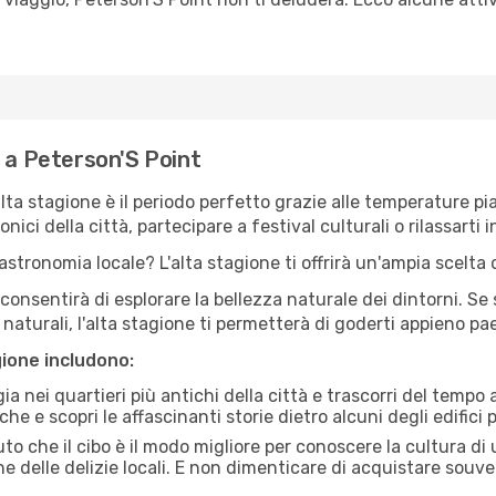
e a Peterson'S Point
'alta stagione è il periodo perfetto grazie alle temperature p
ici della città, partecipare a festival culturali o rilassarti i
stronomia locale? L'alta stagione ti offrirà un'ampia scelta di
i consentirà di esplorare la bellezza naturale dei dintorni. Se
e naturali, l'alta stagione ti permetterà di goderti appieno p
gione includono:
a nei quartieri più antichi della città e trascorri del tempo
he e scopri le affascinanti storie dietro alcuni degli edifici pi
uto che il cibo è il modo migliore per conoscere la cultura di
e delle delizie locali. E non dimenticare di acquistare souve