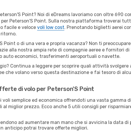
er Peterson'S Point? Noi di eDreams lavoriamo con oltre 690 
ili per Peterson'S Point. Sulla nostra piattaforma troverai t
o facile e veloce
voli low cost
. Prenotando biglietti aerei con
ritorno.
S Point o di una vera e propria vacanza? Non ti preoccupare: 
zie alla nostra ampia rete di compagnie aeree e fornitori di v
io auto economici, trasferimenti aeroportuali o navette.
gio? Continua a leggere per scoprire quali attività svolgere a
e che volano verso questa destinazione e fai tesoro di alcuni
offerte di volo per Peterson'S Point
 voli semplice ed economica offrendoti una vasta gamma di 
i al miglior prezzo. Ecco anche 5 utili consigli per risparmia
 tendono ad aumentare man mano che si avvicina la data di p
in anticipo potrai trovare offerte migliori.