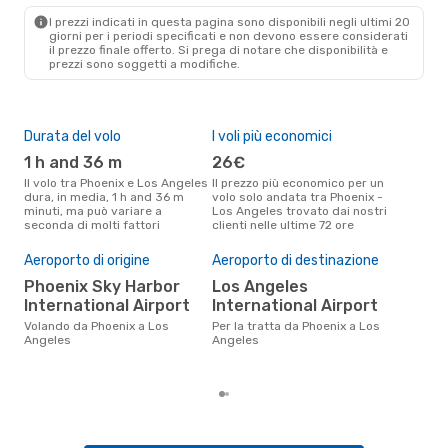
I prezzi indicati in questa pagina sono disponibili negli ultimi 20
giorni per i periodi specificati e non devono essere considerati
il ​​prezzo finale offerto. Si prega di notare che disponibilità e
prezzi sono soggetti a modifiche.
Durata del volo
I voli più economici
Alt
1 h and 36 m
26€
ap
Il volo tra Phoenix e Los Angeles
Il prezzo più economico per un
Secondo i dati della nostra
dura, in media, 1 h and 36 m
volo solo andata tra Phoenix -
rice
minuti, ma può variare a
Los Angeles trovato dai nostri
punt
seconda di molti fattori
clienti nelle ultime 72 ore
Los 
Pre
Aeroporto di origine
Aeroporto di destinazione
79
Phoenix Sky Harbor
Los Angeles
Il prezzo medio di un volo
Pho
International Airport
International Airport
eDr
Volando da Phoenix a Los
Per la tratta da Phoenix a Los
base
Angeles
Angeles
mes