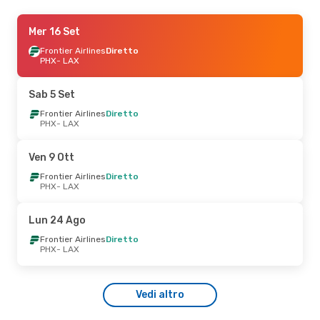
Sab 5 Set
Mer 16 Set
- Lun 7 Set
Frontier Airlines
Frontier Airlines
Diretto
Diretto
PHX
- LAX
PHX
- LAX
Frontier Airlines
Diretto
Sab 5 Set
LAX
- PHX
Frontier Airlines
Diretto
PHX
- LAX
Ven 9 Ott
Frontier Airlines
Diretto
PHX
- LAX
Lun 24 Ago
Frontier Airlines
Diretto
PHX
- LAX
Vedi altro