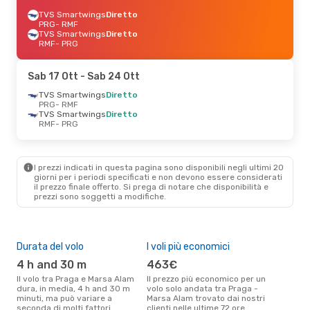
TVS Smartwings
Diretto
PRG
- RMF
TVS Smartwings
Diretto
RMF
- PRG
Sab 17 Ott
- Sab 24 Ott
TVS Smartwings
Diretto
PRG
- RMF
TVS Smartwings
Diretto
RMF
- PRG
I prezzi indicati in questa pagina sono disponibili negli ultimi 20
giorni per i periodi specificati e non devono essere considerati
il ​​prezzo finale offerto. Si prega di notare che disponibilità e
prezzi sono soggetti a modifiche.
Durata del volo
I voli più economici
Alt
4 h and 30 m
463€
ap
Il volo tra Praga e Marsa Alam
Il prezzo più economico per un
Secondo i dati della nostra
dura, in media, 4 h and 30 m
volo solo andata tra Praga -
rice
minuti, ma può variare a
Marsa Alam trovato dai nostri
punt
seconda di molti fattori
clienti nelle ultime 72 ore
Mars