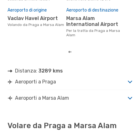
Pre
Aeroporto di origine
Aeroporto di destinazione
37
Vaclav Havel Airport
Marsa Alam
Il prezzo medio di un volo Praga
- M
International Airport
Volando da Praga a Marsa Alam
sola
Per la tratta da Praga a Marsa
prez
Alam
Distanza:
3289 kms
Aeroporti a Praga
Aeroporti a Marsa Alam
Volare da Praga a Marsa Alam