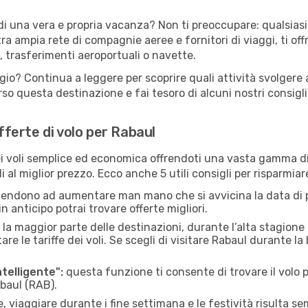
di una vera e propria vacanza? Non ti preoccupare: qualsiasi
tra ampia rete di compagnie aeree e fornitori di viaggi, ti of
, trasferimenti aeroportuali o navette.
gio? Continua a leggere per scoprire quali attività svolgere 
o questa destinazione e fai tesoro di alcuni nostri consigli 
offerte di volo per Rabaul
 voli semplice ed economica offrendoti una vasta gamma di 
 al miglior prezzo. Ecco anche 5 utili consigli per risparmia
 tendono ad aumentare man mano che si avvicina la data di p
in anticipo potrai trovare offerte migliori.
 la maggior parte delle destinazioni, durante l’alta stagione o 
le tariffe dei voli. Se scegli di visitare Rabaul durante la
ntelligente":
questa funzione ti consente di trovare il volo
abaul (RAB).
 viaggiare durante i fine settimana e le festività risulta se