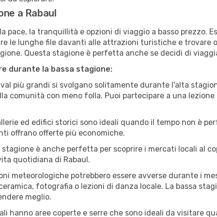
one a Rabaul
a pace, la tranquillità e opzioni di viaggio a basso prezzo. 
 le lunghe file davanti alle attrazioni turistiche e trovare o
agione. Questa stagione è perfetta anche se decidi di viaggi
are durante la bassa stagione:
val più grandi si svolgano solitamente durante l'alta stagio
sulla comunità con meno folla. Puoi partecipare a una lezione 
lerie ed edifici storici sono ideali quando il tempo non è p
ti offrano offerte più economiche.
 stagione è anche perfetta per scoprire i mercati locali al c
 vita quotidiana di Rabaul.
oni meteorologiche potrebbero essere avverse durante i mes
ramica, fotografia o lezioni di danza locale. La bassa stagi
rendere meglio.
cali hanno aree coperte e serre che sono ideali da visitare 