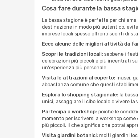
Cosa fare durante la bassa stagi
La bassa stagione è perfetta per chi ama l
destinazione in modo più autentico, evitare
imprese locali spesso offrono sconti di st
Ecco alcune delle migliori attività da f
Scopri le tradizioni locali:
sebbene i festi
celebrazioni più piccoli e più incentrati 
un'esperienza più personale.
Visita le attrazioni al coperto:
musei, gal
abbastanza comune che questi stabilimen
Esplora lo shopping stagionale:
la bassa
unici, assaggiare il cibo locale e vivere la
Partecipa a workshop:
poiché le condizi
momento per iscriversi a workshop come ce
più piccoli, il che significa che potrai app
Visita giardini botanici:
molti giardini lo