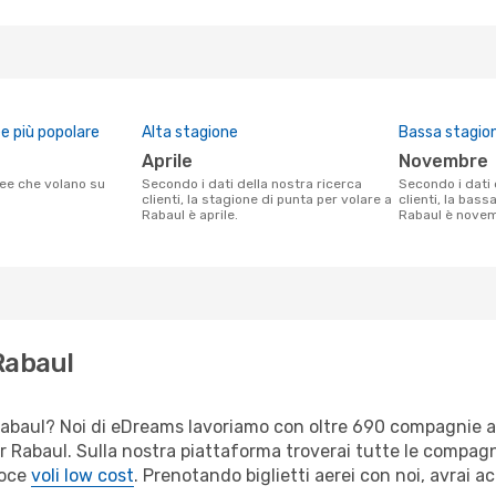
 più popolare
Alta stagione
Bassa stagio
aprile
novembre
Secondo i dati della nostra ricerca
Secondo i dati della nostra ricerca
clienti, la stagione di punta per volare a
clienti, la bass
Rabaul è aprile.
Rabaul è novem
Rabaul
er Rabaul? Noi di eDreams lavoriamo con oltre 690 compagnie
 per Rabaul. Sulla nostra piattaforma troverai tutte le compag
loce
voli low cost
. Prenotando biglietti aerei con noi, avrai ac