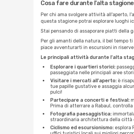
Cosa fare durante l'alta stagion
Per chi ama svolgere attività all'aperto, l
questa stagione potrai esplorare luoghi icon
Stai pensando di assaporare piatti della ga
Per gli amanti della natura, il bel tempo t
piace avventurarti in escursioni in riserv
Le principali attività durante l'alta sta
Esplorare i quartieri storici:
passeggi
passeggiata nelle principali aree storic
Visitare i mercati all'aperto:
è risap
tue papille gustative e assaggia alcun
pulci!
Partecipare a concerti e festival:
mo
Prima di atterrare a Rabaul, controlla 
Fotografia paesaggistica:
immortala 
straordinaria architettura della città 
Ciclismo ed escursionismo:
esplora R
uffici turistici locali sui migliori perco