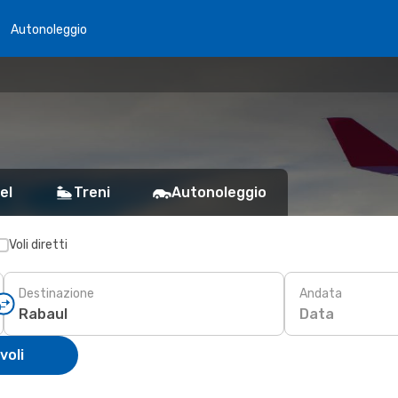
Autonoleggio
el
Treni
Autonoleggio
Voli diretti
Destinazione
Andata
Data
voli