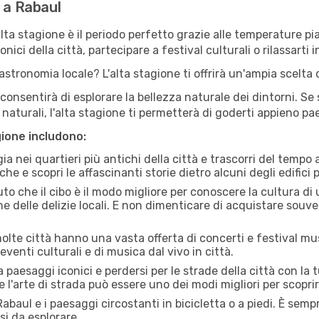
e a Rabaul
'alta stagione è il periodo perfetto grazie alle temperature p
ici della città, partecipare a festival culturali o rilassarti i
stronomia locale? L'alta stagione ti offrirà un'ampia scelta di
i consentirà di esplorare la bellezza naturale dei dintorni. Se
e naturali, l'alta stagione ti permetterà di goderti appieno p
gione includono:
a nei quartieri più antichi della città e trascorri del tempo
he e scopri le affascinanti storie dietro alcuni degli edifici pi
uto che il cibo è il modo migliore per conoscere la cultura di
e delle delizie locali. E non dimenticare di acquistare souve
lte città hanno una vasta offerta di concerti e festival musi
eventi culturali e di musica dal vivo in città.
paesaggi iconici e perdersi per le strade della città con la
e l'arte di strada può essere uno dei modi migliori per scopri
abaul e i paesaggi circostanti in bicicletta o a piedi. È sem
rsi da esplorare.