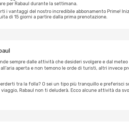
are per Rabaul durante la settimana.
ti i vantaggi del nostro incredibile abbonamento Prime! Inizi
ita di 15 giorni a partire dalla prima prenotazione.
baul
ende sempre dalle attività che desideri svolgere e dal meteo
ll’aria aperta e non temono le orde di turisti, altri invece p
erderti tra la folla? O sei un tipo più tranquillo e preferisci
 viaggio, Rabaul non ti deluderà. Ecco alcune attività da svo