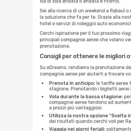
sia di sola andata o andata e ritorno.
Sei alla ricerca di un weekend a Rabaul o 
la soluzione che fa per te. Grazie alla nos
hotel e servizi di noleggio auto economici
Cerchi ispirazione per il tuo prossimo viag
principali compagnie aeree che volano vers
prenotazione.
Consigli per ottenere le migliori 
Su eDreams, rendiamo la prenotazione dei
compagnie aeree per aiutarti a trovare voli
Prenota in anticipo:
le tariffe aeree
stagione. Prenotando i biglietti aerei 
Vola durante la bassa stagione:
per
compagnie aeree tendono ad aumentare 
a prezzi più vantaggiosi.
Utilizza la nostra opzione "Scelta i
dei risultati quando cerchi voli per R
Viaggia nei giorni feriali:
solitamente,