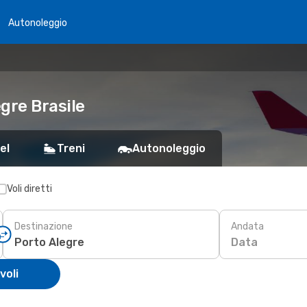
Autonoleggio
egre Brasile
el
Treni
Autonoleggio
Voli diretti
Destinazione
Andata
Data
voli