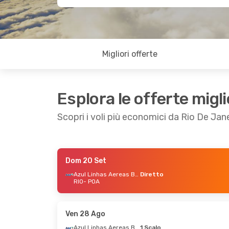
Migliori offerte
Esplora le offerte migli
Scopri i voli più economici da Rio De Jan
Dom 20 Set
Ven 28 Ago
- Sab 29 Ago
Azul Linhas Aereas Brasileiras
Diretto
RIO
- POA
Azul Linhas Aereas Brasileiras
1 Scalo
RIO
- POA
Azul Linhas Aereas Brasileiras
Diretto
POA
- RIO
Ven 28 Ago
Azul Linhas Aereas Brasileiras
1 Scalo