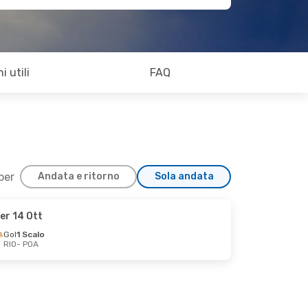
i utili
FAQ
 per
Andata e ritorno
Sola andata
er 14 Ott
Gol
1 Scalo
RIO
- POA