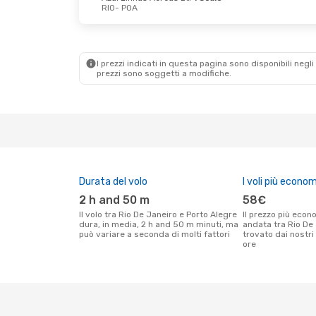
RIO
- POA
I prezzi indicati in questa pagina sono disponibili negli 
prezzi sono soggetti a modifiche.
Durata del volo
I voli più econom
2 h and 50 m
58€
Il volo tra Rio De Janeiro e Porto Alegre
Il prezzo più economico per un volo solo
dura, in media, 2 h and 50 m minuti, ma
andata tra Rio De 
può variare a seconda di molti fattori
trovato dai nostri 
ore