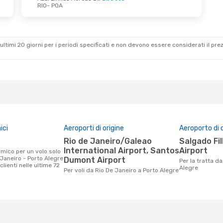
RIO
- POA
ultimi 20 giorni per i periodi specificati e non devono essere considerati il ​​pre
ici
Aeroporti di origine
Aeroporto di 
Rio de Janeiro/Galeao
Salgado Filho International
International Airport, Santos
Airport
Janeiro - Porto Alegre
Dumont Airport
Per la tratta da Rio De Janeiro a Porto
clienti nelle ultime 72
Alegre
Per voli da Rio De Janeiro a Porto Alegre