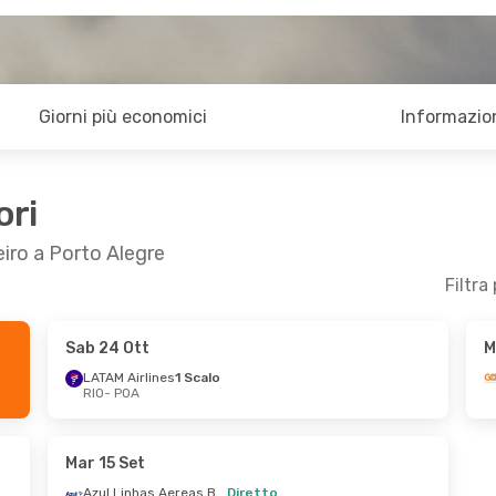
Giorni più economici
Informazion
ori
eiro a Porto Alegre
Filtra
Sab 24 Ott
M
LATAM Airlines
1 Scalo
RIO
- POA
Mar 15 Set
Azul Linhas Aereas Brasileiras
Diretto