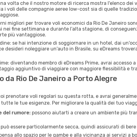
a volta che il nostro motore di ricerca mostra l'elenco dei vo
a i voli delle compagnie aeree low-cost sia di quelle tradiziona
taggiose.
orni migliori per trovare voli economici da Rio De Janeiro so
si nei fine settimana e durante l’alta stagione, di consegue
erte più vantaggiose.
adine: se hai intenzione di soggiornare in un hotel, dai un'o
ce desideri noleggiare un'auto in Brasile, su eDreams trovera
rime: diventando membro di eDreams Prime, avrai accesso a f
taggio aggiuntivo di viaggiare con maggiore flessibilità e tra
 da Rio De Janeiro a Porto Alegre
i prenotare voli regolari su questa rotta, e avrai generalmen
tte le tue esigenze. Per migliorare la qualità dei tuo viaggi
ne del rumore:
possono aiutarti a creare un ambiente più tran
a può essere particolarmente secca, quindi assicurati di bere 
pensa allo spazio per le gambe e alla vicinanza ai servizi a 