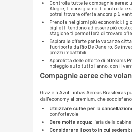
Controlla tutte le compagnie aeree: un
Alegre, ti consigliamo di controllare si
potrai trovare offerte ancora più van
Prenota nei giorni più economici: i gi
biglietti tendono ad essere più costo
stagione ti permetterà di trovare off
Esplora le offerte per le vacanze citt
fuoriporta da Rio De Janeiro. Se inve
prezzi imbattibili.
Approfitta delle offerte di eDreams P
noleggio auto tutto l'anno, con il van
Compagnie aeree che volano
Grazie a Azul Linhas Aereas Brasileiras puo
dall'economy al premium, che soddisfano tu
Utilizzare cuffie per la cancellazio
confortevole.
Bere molta acqua:
l'aria della cabin
Considerare il posto in cui sedersi: