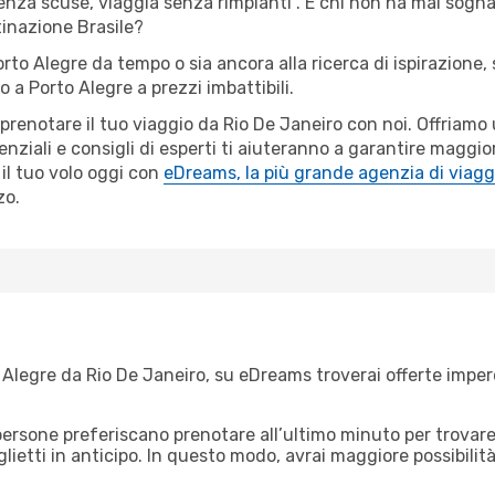
senza scuse, viaggia senza rimpianti". E chi non ha mai sognat
inazione Brasile?
orto Alegre da tempo o sia ancora alla ricerca di ispirazione,
ro a Porto Alegre a prezzi imbattibili.
r prenotare il tuo viaggio da Rio De Janeiro con noi. Offriam
ziali e consigli di esperti ti aiuteranno a garantire maggior
il tuo volo oggi con
eDreams, la più grande agenzia di viagg
zo.
Alegre da Rio De Janeiro, su eDreams troverai offerte imperdi
ersone preferiscano prenotare all’ultimo minuto per trovare 
lietti in anticipo. In questo modo, avrai maggiore possibilit