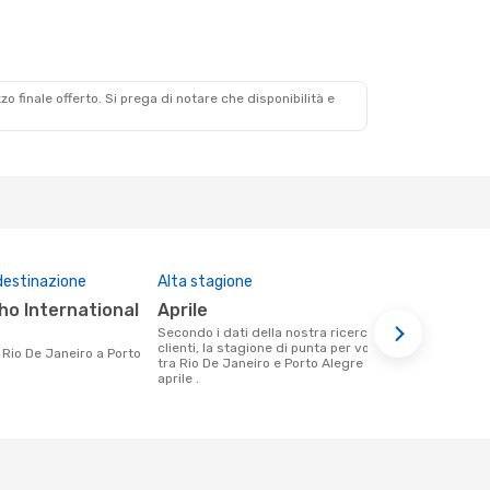
zzo finale offerto. Si prega di notare che disponibilità e
destinazione
Alta stagione
Compagnie 
questa tra
aprile
LATAM Airlines, Azul Linhas
Secondo i dati della nostra ricerca
Aereas B
clienti, la stagione di punta per volare
tra Rio De Janeiro e Porto Alegre è
Le compagnie aeree che volano tra Rio
aprile .
De Janeiro e