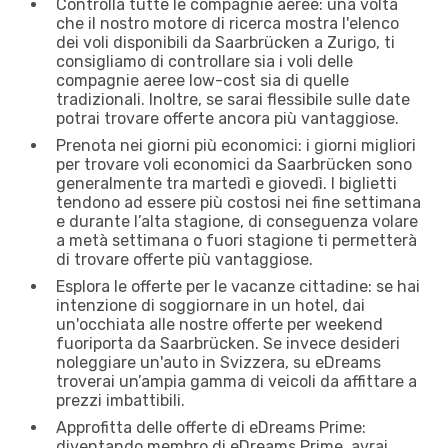
Controlla tutte le compagnie aeree: una volta
che il nostro motore di ricerca mostra l'elenco
dei voli disponibili da Saarbrücken a Zurigo, ti
consigliamo di controllare sia i voli delle
compagnie aeree low-cost sia di quelle
tradizionali. Inoltre, se sarai flessibile sulle date
potrai trovare offerte ancora più vantaggiose.
Prenota nei giorni più economici: i giorni migliori
per trovare voli economici da Saarbrücken sono
generalmente tra martedì e giovedì. I biglietti
tendono ad essere più costosi nei fine settimana
e durante l’alta stagione, di conseguenza volare
a metà settimana o fuori stagione ti permetterà
di trovare offerte più vantaggiose.
Esplora le offerte per le vacanze cittadine: se hai
intenzione di soggiornare in un hotel, dai
un'occhiata alle nostre offerte per weekend
fuoriporta da Saarbrücken. Se invece desideri
noleggiare un'auto in Svizzera, su eDreams
troverai un’ampia gamma di veicoli da affittare a
prezzi imbattibili.
Approfitta delle offerte di eDreams Prime:
diventando membro di eDreams Prime, avrai