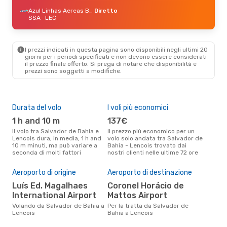
Azul Linhas Aereas Brasileiras
Diretto
SSA
- LEC
I prezzi indicati in questa pagina sono disponibili negli ultimi 20
giorni per i periodi specificati e non devono essere considerati
il ​​prezzo finale offerto. Si prega di notare che disponibilità e
prezzi sono soggetti a modifiche.
Durata del volo
I voli più economici
Alt
1 h and 10 m
137€
ap
Il volo tra Salvador de Bahia e
Il prezzo più economico per un
Secondo i dati della nostra
Lencois dura, in media, 1 h and
volo solo andata tra Salvador de
rice
10 m minuti, ma può variare a
Bahia - Lencois trovato dai
punt
seconda di molti fattori
nostri clienti nelle ultime 72 ore
Bahi
Pre
Aeroporto di origine
Aeroporto di destinazione
11
Luís Ed. Magalhaes
Coronel Horácio de
Il prezzo medio di un volo
International Airport
Mattos Airport
Salv
eDre
Volando da Salvador de Bahia a
Per la tratta da Salvador de
base
Lencois
Bahia a Lencois
mes