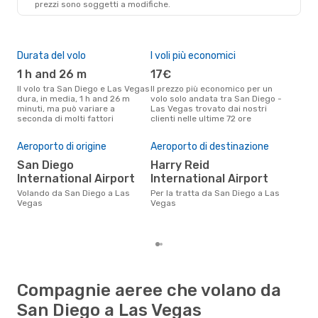
prezzi sono soggetti a modifiche.
LAS
- SAN
Durata del volo
I voli più economici
Alt
1 h and 26 m
17€
ap
Il volo tra San Diego e Las Vegas
Il prezzo più economico per un
Secondo i dati della nostra
dura, in media, 1 h and 26 m
volo solo andata tra San Diego -
rice
minuti, ma può variare a
Las Vegas trovato dai nostri
punt
seconda di molti fattori
clienti nelle ultime 72 ore
Las 
Pre
Aeroporto di origine
Aeroporto di destinazione
78
San Diego
Harry Reid
Il prezzo medio di un volo San
International Airport
International Airport
Die
è so
Volando da San Diego a Las
Per la tratta da San Diego a Las
prez
Vegas
Vegas
Compagnie aeree che volano da
San Diego a Las Vegas