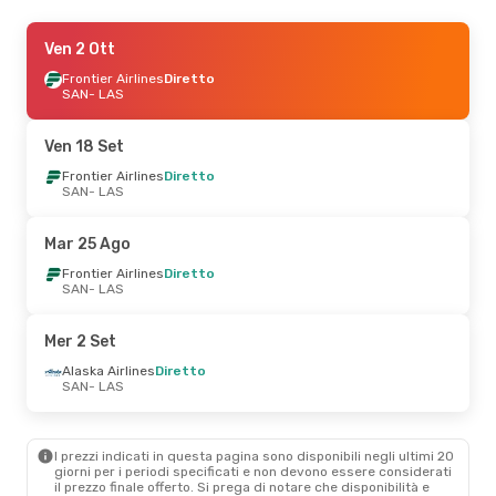
Ven 18 Set
Ven 2 Ott
- Mar 22 Set
Frontier Airlines
Frontier Airlines
Diretto
Diretto
SAN
SAN
- LAS
- LAS
Frontier Airlines
Diretto
LAS
- SAN
Ven 18 Set
Gio 22 Ott
Frontier Airlines
- Dom 25 Ott
Diretto
SAN
- LAS
Frontier Airlines
Diretto
SAN
- LAS
Frontier Airlines
Diretto
Mar 25 Ago
LAS
- SAN
Frontier Airlines
Diretto
SAN
- LAS
Ven 4 Set
- Sab 5 Set
Frontier Airlines
Diretto
Mer 2 Set
SAN
- LAS
Alaska Airlines
Diretto
Alaska Airlines
Diretto
LAS
- SAN
SAN
- LAS
Sab 22 Ago
- Sab 22 Ago
I prezzi indicati in questa pagina sono disponibili negli ultimi 20
Frontier Airlines
Diretto
giorni per i periodi specificati e non devono essere considerati
SAN
- LAS
il ​​prezzo finale offerto. Si prega di notare che disponibilità e
Alaska Airlines
Diretto