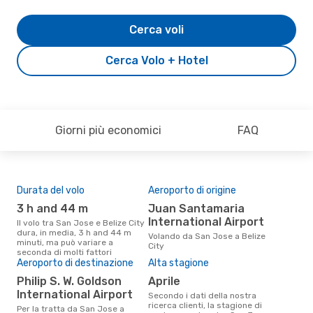
Cerca voli
Cerca Volo + Hotel
Giorni più economici
FAQ
Durata del volo
Aeroporto di origine
Pre
3 h and 44 m
Juan Santamaria
5
International Airport
Il volo tra San Jose e Belize City
Il prezzo medio di un volo San
dura, in media, 3 h and 44 m
Jose
Volando da San Jose a Belize
minuti, ma può variare a
è so
City
seconda di molti fattori
prez
Aeroporto di destinazione
Alta stagione
Philip S. W. Goldson
aprile
International Airport
Secondo i dati della nostra
ricerca clienti, la stagione di
Per la tratta da San Jose a