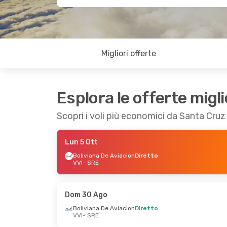
Migliori offerte
Esplora le offerte migli
Scopri i voli più economici da Santa Cruz
Lun 5 Ott
Boliviana De Aviacion
Diretto
VVI
- SRE
Dom 30 Ago
Boliviana De Aviacion
Diretto
VVI
- SRE