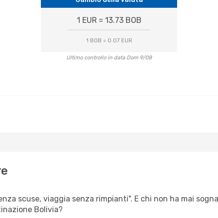
1 EUR = 13.73 BOB
1 BOB = 0.07 EUR
Ultimo controllo in data Dom 9/08
re
senza scuse, viaggia senza rimpianti". E chi non ha mai sognat
inazione Bolivia?