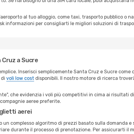
rto. Se hai bisogno di una SIM card locale, puoi acquistarla 
all'aeroporto al tuo alloggio, come taxi, trasporto pubblico o n
sk informazioni per consigliarti le migliori soluzioni di traspo
 Cruz a Sucre
emplice. Inserisci semplicemente Santa Cruz e Sucre come ci
 di
voli low cost
disponibili. Il nostro motore di ricerca troverà
e", che evidenzia i voli più competitivi in cima ai risultati di
ue compagnie aeree preferite.
lietti aerei
ndo un complesso algoritmo di prezzi basato sulla domanda e su
are durante il processo di prenotazione. Per assicurarti il mi