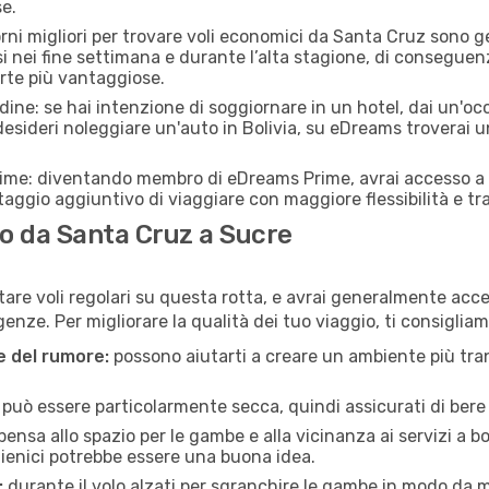
e.
orni migliori per trovare voli economici da Santa Cruz sono 
si nei fine settimana e durante l’alta stagione, di consegue
erte più vantaggiose.
adine: se hai intenzione di soggiornare in un hotel, dai un'o
esideri noleggiare un'auto in Bolivia, su eDreams troverai u
rime: diventando membro di eDreams Prime, avrai accesso a f
taggio aggiuntivo di viaggiare con maggiore flessibilità e tra
o da Santa Cruz a Sucre
are voli regolari su questa rotta, e avrai generalmente access
nze. Per migliorare la qualità dei tuo viaggio, ti consigliam
ne del rumore:
possono aiutarti a creare un ambiente più tran
a può essere particolarmente secca, quindi assicurati di bere 
pensa allo spazio per le gambe e alla vicinanza ai servizi a 
igienici potrebbe essere una buona idea.
:
durante il volo alzati per sgranchire le gambe in modo da m