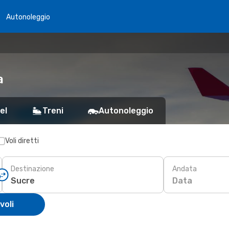
Autonoleggio
a
el
Treni
Autonoleggio
Voli diretti
Destinazione
Andata
Data
voli