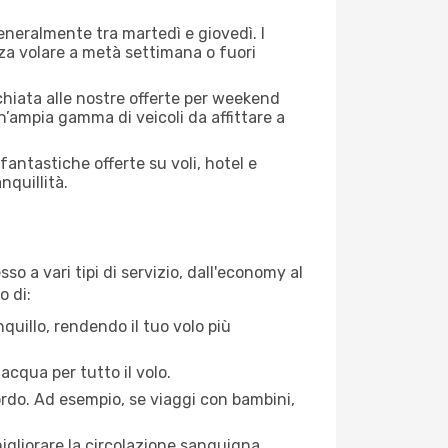
generalmente tra martedì e giovedì. I
nza volare a metà settimana o fuori
cchiata alle nostre offerte per weekend
n’ampia gamma di veicoli da affittare a
antastiche offerte su voli, hotel e
nquillità.
o a vari tipi di servizio, dall'economy al
o di:
quillo, rendendo il tuo volo più
acqua per tutto il volo.
bordo. Ad esempio, se viaggi con bambini,
igliorare la circolazione sanguigna.