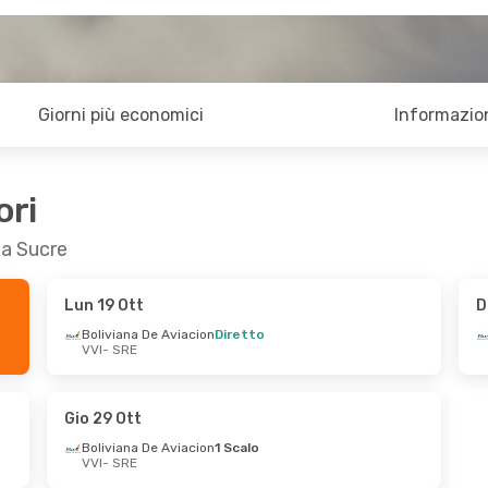
Giorni più economici
Informazion
ori
 a Sucre
Lun 19 Ott
D
Boliviana De Aviacion
Diretto
VVI
- SRE
Gio 29 Ott
Boliviana De Aviacion
1 Scalo
VVI
- SRE