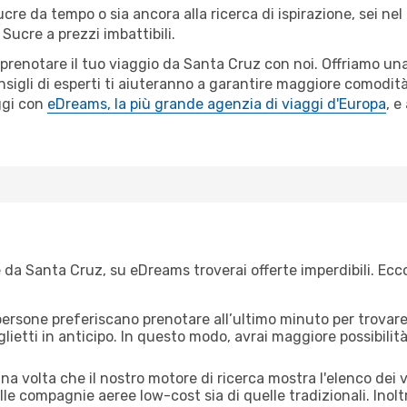
ucre da tempo o sia ancora alla ricerca di ispirazione, sei n
 Sucre a prezzi imbattibili.
r prenotare il tuo viaggio da Santa Cruz con noi. Offriamo u
sigli di esperti ti aiuteranno a garantire maggiore comodità 
ggi con
eDreams, la più grande agenzia di viaggi d'Europa
, e
 da Santa Cruz, su eDreams troverai offerte imperdibili. Ecco
ersone preferiscano prenotare all’ultimo minuto per trovare 
lietti in anticipo. In questo modo, avrai maggiore possibilit
a volta che il nostro motore di ricerca mostra l'elenco dei vo
lle compagnie aeree low-cost sia di quelle tradizionali. Inoltre