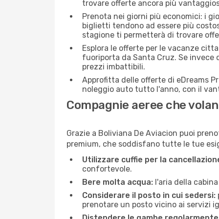
trovare offerte ancora più vantaggios
Prenota nei giorni più economici: i gi
biglietti tendono ad essere più costo
stagione ti permetterà di trovare off
Esplora le offerte per le vacanze citt
fuoriporta da Santa Cruz. Se invece d
prezzi imbattibili.
Approfitta delle offerte di eDreams P
noleggio auto tutto l'anno, con il van
Compagnie aeree che volan
Grazie a Boliviana De Aviacion puoi prenot
premium, che soddisfano tutte le tue esige
Utilizzare cuffie per la cancellazio
confortevole.
Bere molta acqua:
l'aria della cabin
Considerare il posto in cui sedersi:
prenotare un posto vicino ai servizi 
Distendere le gambe regolarmente