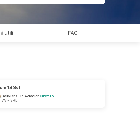
i utili
FAQ
om 13 Set
Boliviana De Aviacion
Diretto
VVI
- SRE