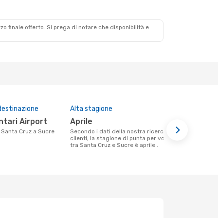
zzo finale offerto. Si prega di notare che disponibilità e
destinazione
Alta stagione
Compagnie 
questa tra
ntari Airport
aprile
Bolivian
da Santa Cruz a Sucre
Secondo i dati della nostra ricerca
clienti, la stagione di punta per volare
Le compagnie aeree che volano tra
tra Santa Cruz e Sucre è aprile .
Santa Cruz 