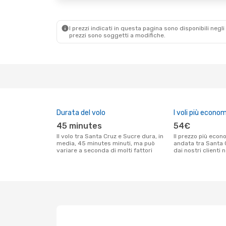
I prezzi indicati in questa pagina sono disponibili negli 
prezzi sono soggetti a modifiche.
Durata del volo
I voli più econom
45 minutes
54€
Il volo tra Santa Cruz e Sucre dura, in
Il prezzo più economico per un volo solo
media, 45 minutes minuti, ma può
andata tra Santa 
variare a seconda di molti fattori
dai nostri clienti 