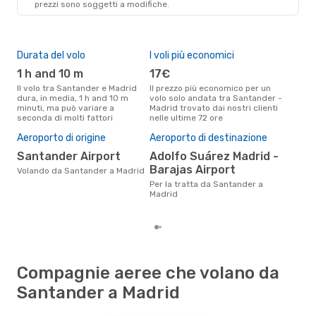
prezzi sono soggetti a modifiche.
Durata del volo
I voli più economici
Alt
1 h and 10 m
17€
ap
Il volo tra Santander e Madrid
Il prezzo più economico per un
Secondo i dati della nostra
dura, in media, 1 h and 10 m
volo solo andata tra Santander -
rice
minuti, ma può variare a
Madrid trovato dai nostri clienti
punt
seconda di molti fattori
nelle ultime 72 ore
Madr
Pre
Aeroporto di origine
Aeroporto di destinazione
14
Santander Airport
Adolfo Suárez Madrid -
Il prezzo medio di un volo
Barajas Airport
Volando da Santander a Madrid
San
eDr
Per la tratta da Santander a
base
Madrid
mes
Compagnie aeree che volano da
Santander a Madrid