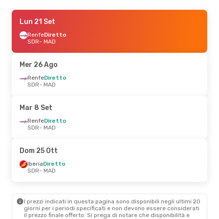
Ven 28 Ago
Lun 21 Set
- Dom 30 Ago
Iberia
Renfe
Diretto
Diretto
SDR
SDR
- MAD
- MAD
Iberia
Diretto
MAD
- SDR
Mer 26 Ago
Sab 5 Set
Renfe
Diretto
- Dom 6 Set
SDR
- MAD
Renfe
1 Scalo
SDR
- MAD
Iberia
Diretto
Mar 8 Set
MAD
- SDR
Renfe
Diretto
SDR
- MAD
Dom 25 Ott
Iberia
Diretto
SDR
- MAD
I prezzi indicati in questa pagina sono disponibili negli ultimi 20
giorni per i periodi specificati e non devono essere considerati
il ​​prezzo finale offerto. Si prega di notare che disponibilità e