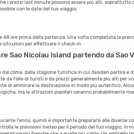
che i prezzi last minute possono essere più alti, soprattutto 
lessibile con le date del tuo viaggio.
alle 48 ore prima della partenza. Una volta completata la pr
istruzioni per effettuare il check-in.
tare Sao Nicolau Island partendo da Sao 
al clima, dalla stagione turistica in cui desideri partire e 
e da folle di turisti e da prezzi generalmente più alti per voli
sente di ammirare la destinazione in modo più autentico. Alcu
logiche, ma le attrazioni popolari saranno probabilmente me
 durante l'anno, quindi è importante prepararsi alle diverse 
ontrolla le previsioni meteo per il periodo del tuo viaggio, in
temperature più fresche che a quelle più calde. Un ombrello po