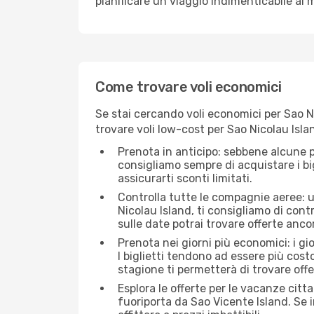
pianificare un viaggio indimenticabile al m
Come trovare voli economici
Se stai cercando voli economici per Sao Ni
trovare voli low-cost per Sao Nicolau Isla
Prenota in anticipo: sebbene alcune p
consigliamo sempre di acquistare i big
assicurarti sconti limitati.
Controlla tutte le compagnie aeree: un
Nicolau Island, ti consigliamo di contro
sulle date potrai trovare offerte anc
Prenota nei giorni più economici: i g
I biglietti tendono ad essere più cos
stagione ti permetterà di trovare off
Esplora le offerte per le vacanze citt
fuoriporta da Sao Vicente Island. Se