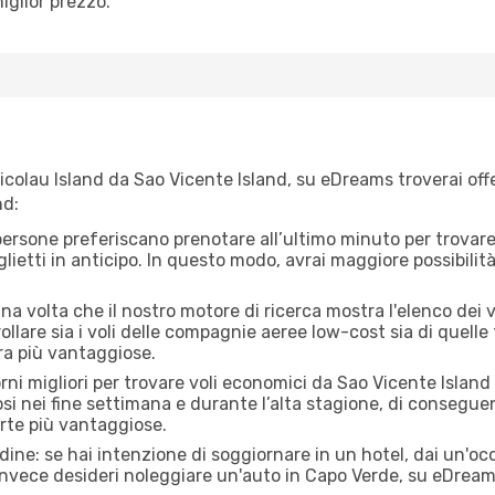
iglior prezzo.
colau Island da Sao Vicente Island, su eDreams troverai offe
nd:
ersone preferiscano prenotare all’ultimo minuto per trovare 
lietti in anticipo. In questo modo, avrai maggiore possibilit
a volta che il nostro motore di ricerca mostra l'elenco dei v
llare sia i voli delle compagnie aeree low-cost sia di quelle tr
ora più vantaggiose.
iorni migliori per trovare voli economici da Sao Vicente Isla
tosi nei fine settimana e durante l’alta stagione, di consegu
erte più vantaggiose.
adine: se hai intenzione di soggiornare in un hotel, dai un'o
 invece desideri noleggiare un'auto in Capo Verde, su eDrea