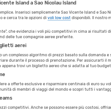
cente Island a Sao Nicolau Island
emplice. Inserisci semplicemente Sao Vicente Island e Sao N
o e cerca tra le opzioni di
voli low cost
disponibili. Il nostro 
e", che evidenzia i voli più competitivi in cima ai risultati di
land delle tue compagnie aeree preferite.
lietti aerei
ndo un complesso algoritmo di prezzi basato sulla domanda e su
are durante il processo di prenotazione. Per assicurarti il mi
n appena trovi un biglietto aereo che si adatta al tuo budget
ime
a offerte esclusive e risparmiare centinaia di euro su voli
omunità di membri di viaggi del mondo e scopri tutti i vantag
reams
ezzi competitivi. Anche se possono essere più costosi, offr