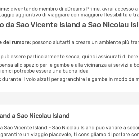
rime: diventando membro di eDreams Prime, avrai accesso a f
taggio aggiuntivo di viaggiare con maggiore flessibilità e tra
 da Sao Vicente Island a Sao Nicolau Is
ne del rumore:
possono aiutarti a creare un ambiente più tran
a può essere particolarmente secca, quindi assicurati di bere 
pensa allo spazio per le gambe e alla vicinanza ai servizi a 
igienici potrebbe essere una buona idea.
:
durante il volo alzati per sgranchire le gambe in modo da m
land a Sao Nicolau Island
ta Sao Vicente Island - Sao Nicolau Island può variare a secon
 garantire un viaggio piacevole, ti consigliamo di portare co