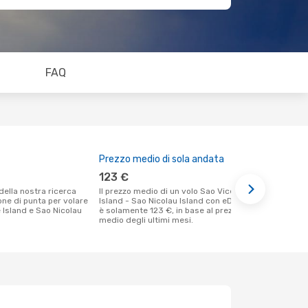
FAQ
Prezzo medio di sola andata
Il miglior
123 €
gennaio
Il prezzo medio di un volo Sao Vicente
Secondo i nostri dati reali settembre è il
ione di punta per volare
Island - Sao Nicolau Island con eDreams
momento più
 Island e Sao Nicolau
è solamente 123 €, in base al prezzo
un volo per 
medio degli ultimi mesi.
da Sao Vicen