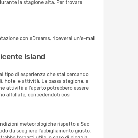
durante la stagione alta. Per trovare
enotazione con eDreams, riceverai un'e-mail
Vicente Island
dal tipo di esperienza che stai cercando.
, hotel e attività. La bassa stagione, al
ne attività all'aperto potrebbero essere
no affollate, concedendoti così
condizioni meteorologiche rispetto a Sao
 modo da scegliere l'abbigliamento giusto.
trebbe tornarti utile in caso di pioggia