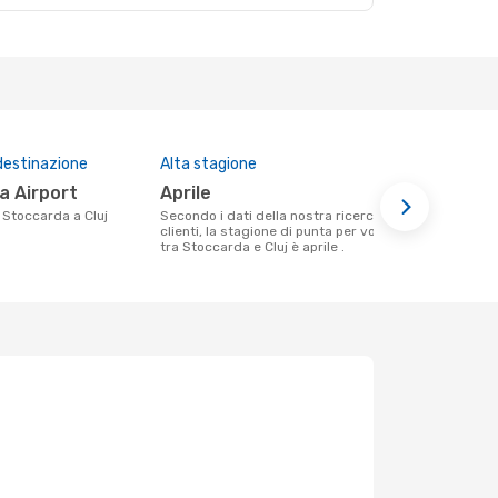
destinazione
Alta stagione
Compagnie 
questa tra
ca Airport
aprile
Wizz Air
a Stoccarda a Cluj
Secondo i dati della nostra ricerca
clienti, la stagione di punta per volare
Le compagnie aeree che volano tra
tra Stoccarda e Cluj è aprile .
Stoccarda e 