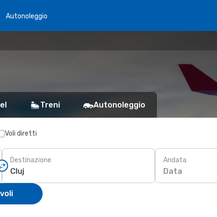
Autonoleggio
el
Treni
Autonoleggio
Voli diretti
Destinazione
Andata
Data
voli