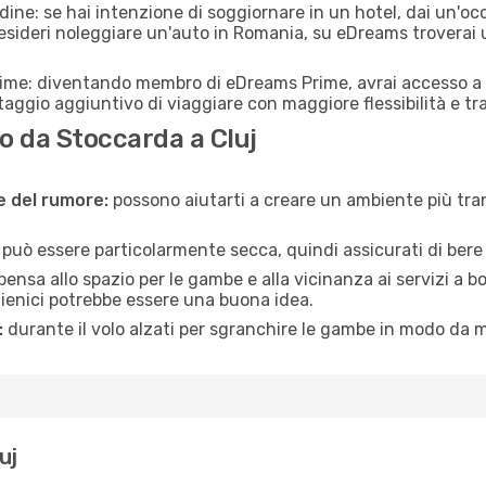
adine: se hai intenzione di soggiornare in un hotel, dai un'o
sideri noleggiare un'auto in Romania, su eDreams troverai u
rime: diventando membro di eDreams Prime, avrai accesso a f
taggio aggiuntivo di viaggiare con maggiore flessibilità e tra
 da Stoccarda a Cluj
ne del rumore:
possono aiutarti a creare un ambiente più tran
a può essere particolarmente secca, quindi assicurati di bere 
pensa allo spazio per le gambe e alla vicinanza ai servizi a 
igienici potrebbe essere una buona idea.
:
durante il volo alzati per sgranchire le gambe in modo da m
uj