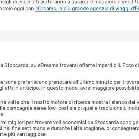
sigli di esperti ti aiuteranno a garantire maggiore comodità
o volo oggi con
eDreams, la più grande agenzia di viaggi d'
a Stoccarda, su eDreams troverai offerte imperdibili. Ecco c
ersone preferiscano prenotare all’ultimo minuto per trovare 
lietti in anticipo. In questo modo, avrai maggiore possibilit
a volta che il nostro motore di ricerca mostra l'elenco dei vo
lle compagnie aeree low-cost sia di quelle tradizionali. Inoltre
e.
orni migliori per trovare voli economici da Stoccarda sono g
si nei fine settimana e durante l’alta stagione, di consegue
erte più vantaggiose.