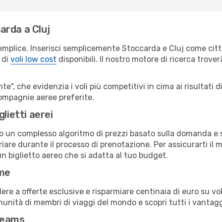
arda a Cluj
emplice. Inserisci semplicemente Stoccarda e Cluj come città
 di
voli low cost
disponibili. Il nostro motore di ricerca troverà
e", che evidenzia i voli più competitivi in cima ai risultati di
 compagnie aeree preferite.
lietti aerei
ndo un complesso algoritmo di prezzi basato sulla domanda e su
are durante il processo di prenotazione. Per assicurarti il mi
n biglietto aereo che si adatta al tuo budget.
ime
a offerte esclusive e risparmiare centinaia di euro su voli
omunità di membri di viaggi del mondo e scopri tutti i vantag
reams