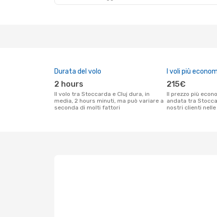
Durata del volo
I voli più econom
2 hours
215€
Il volo tra Stoccarda e Cluj dura, in
Il prezzo più economico per un volo solo
media, 2 hours minuti, ma può variare a
andata tra Stoccar
seconda di molti fattori
nostri clienti nell