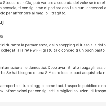
ta Stoccarda - Cluj può variare a seconda del volo: se è diret
iacevole, ti consigliamo di portare con te alcuni accessori e
o per affrontare al meglio il tragitto.
uj
da
izi durante la permanenza, dallo shopping di lusso alla risto
e collegati alla rete Wi-Fi gratuita o concediti un buon pasto 
 internazionali e domestici. Dopo aver ritirato i bagagli, ass
rto. Se hai bisogno di una SIM card locale, puoi acquistarla 
all'aeroporto al tuo alloggio, come taxi, trasporto pubblico o n
sk informazioni per consigliarti le migliori soluzioni di traspo