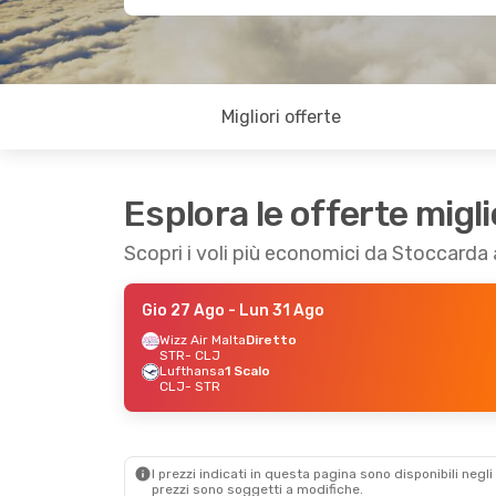
Migliori offerte
Esplora le offerte migli
Scopri i voli più economici da Stoccarda 
Gio 27 Ago
- Lun 31 Ago
Wizz Air Malta
Diretto
STR
- CLJ
Lufthansa
1 Scalo
CLJ
- STR
I prezzi indicati in questa pagina sono disponibili negli 
prezzi sono soggetti a modifiche.