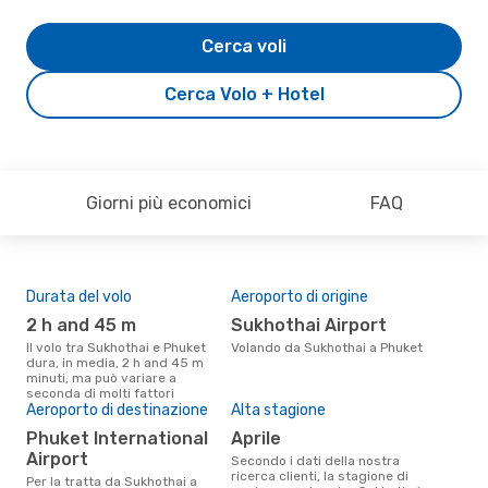
Cerca voli
Cerca Volo + Hotel
Giorni più economici
FAQ
Durata del volo
Aeroporto di origine
Pre
2 h and 45 m
Sukhothai Airport
12
Il volo tra Sukhothai e Phuket
Volando da Sukhothai a Phuket
Il prezzo medio di un volo
dura, in media, 2 h and 45 m
Suk
minuti, ma può variare a
è so
seconda di molti fattori
prez
Aeroporto di destinazione
Alta stagione
Phuket International
aprile
Airport
Secondo i dati della nostra
ricerca clienti, la stagione di
Per la tratta da Sukhothai a