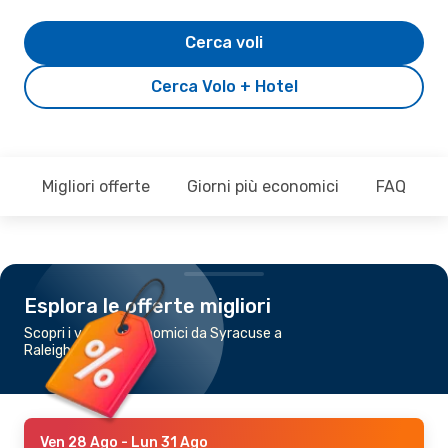
Cerca voli
Cerca Volo + Hotel
Migliori offerte
Giorni più economici
FAQ
Esplora le offerte migliori
Scopri i voli più economici da Syracuse a
Raleigh - Durham
Ven 28 Ago
- Lun 31 Ago