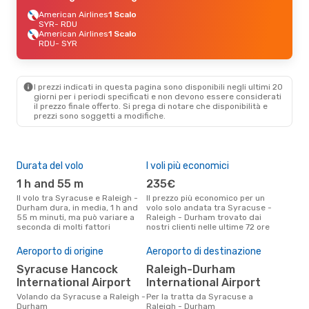
American Airlines
1 Scalo
SYR
- RDU
American Airlines
1 Scalo
RDU
- SYR
I prezzi indicati in questa pagina sono disponibili negli ultimi 20
giorni per i periodi specificati e non devono essere considerati
il ​​prezzo finale offerto. Si prega di notare che disponibilità e
prezzi sono soggetti a modifiche.
Durata del volo
I voli più economici
Alt
1 h and 55 m
235€
ap
Il volo tra Syracuse e Raleigh -
Il prezzo più economico per un
Secondo i dati della nostra
Durham dura, in media, 1 h and
volo solo andata tra Syracuse -
rice
55 m minuti, ma può variare a
Raleigh - Durham trovato dai
punt
seconda di molti fattori
nostri clienti nelle ultime 72 ore
Rale
Il 
Aeroporto di origine
Aeroporto di destinazione
pre
Syracuse Hancock
Raleigh-Durham
ap
International Airport
International Airport
Secondo i nostri dati reali luglio
Volando da Syracuse a Raleigh -
Per la tratta da Syracuse a
è il
Durham
Raleigh - Durham