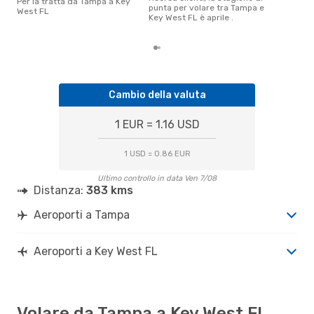
Per la tratta da Tampa a Key
è il
punta per volare tra Tampa e
West FL
pren
Key West FL è aprile .
Wes
Cambio della valuta
1 EUR = 1.16 USD
1 USD = 0.86 EUR
Ultimo controllo in data Ven 7/08
Distanza:
383 kms
Aeroporti a Tampa
Aeroporti a Key West FL
Volare da Tampa a Key West FL