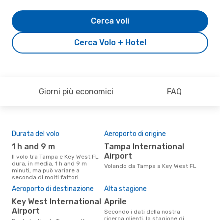
Cerca voli
Cerca Volo + Hotel
Giorni più economici
FAQ
Durata del volo
Aeroporto di origine
Com
ope
1 h and 9 m
Tampa International
B
Airport
Il volo tra Tampa e Key West FL
dura, in media, 1 h and 9 m
Le compagnie aeree che volano
Volando da Tampa a Key West FL
minuti, ma può variare a
tra
seconda di molti fattori
Il 
Aeroporto di destinazione
Alta stagione
pre
Key West International
aprile
n
Airport
Secondo i dati della nostra
Secondo i nostri dati reali marzo
ricerca clienti, la stagione di