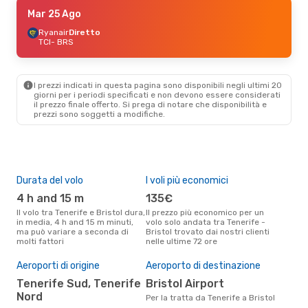
Mer 28 Ott
Mar 25 Ago
- Lun 2 Nov
Ryanair
Ryanair
Diretto
Diretto
TCI
TCI
- BRS
- BRS
Easyjet
Diretto
BRS
- TCI
I prezzi indicati in questa pagina sono disponibili negli ultimi 20
giorni per i periodi specificati e non devono essere considerati
il ​​prezzo finale offerto. Si prega di notare che disponibilità e
prezzi sono soggetti a modifiche.
Durata del volo
I voli più economici
Alt
4 h and 15 m
135€
ap
Il volo tra Tenerife e Bristol dura,
Il prezzo più economico per un
Secondo i dati della nostra
in media, 4 h and 15 m minuti,
volo solo andata tra Tenerife -
rice
ma può variare a seconda di
Bristol trovato dai nostri clienti
punt
molti fattori
nelle ultime 72 ore
Bris
Pre
Aeroporti di origine
Aeroporto di destinazione
12
Tenerife Sud, Tenerife
Bristol Airport
Il prezzo medio di un volo
Tene
Nord
Per la tratta da Tenerife a Bristol
sola