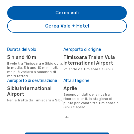
Cerca voli
Cerca Volo + Hotel
Durata del volo
Aeroporto di origine
Pre
5 h and 10 m
Timisoara Traian Vuia
4
International Airport
Il volo tra Timisoara e Sibiu dura,
Il prezzo medio di un volo
in media, 5 h and 10 m minuti,
Timi
Volando da Timisoara a Sibiu
ma può variare a seconda di
sola
molti fattori
prez
Aeroporto di destinazione
Alta stagione
Sibiu International
aprile
Airport
Secondo i dati della nostra
ricerca clienti, la stagione di
Per la tratta da Timisoara a Sibiu
punta per volare tra Timisoara e
Sibiu è aprile .