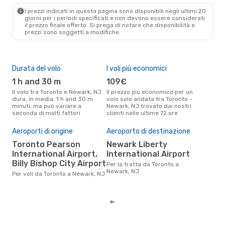
EWR
- YTO
I prezzi indicati in questa pagina sono disponibili negli ultimi 20
giorni per i periodi specificati e non devono essere considerati
il ​​prezzo finale offerto. Si prega di notare che disponibilità e
prezzi sono soggetti a modifiche.
Durata del volo
I voli più economici
Alt
1 h and 30 m
109€
ap
Il volo tra Toronto e Newark, NJ
Il prezzo più economico per un
Secondo i dati della nostra
dura, in media, 1 h and 30 m
volo solo andata tra Toronto -
rice
minuti, ma può variare a
Newark, NJ trovato dai nostri
punt
seconda di molti fattori
clienti nelle ultime 72 ore
Newa
Pre
Aeroporti di origine
Aeroporto di destinazione
16
Toronto Pearson
Newark Liberty
Il prezzo medio di un volo
International Airport,
International Airport
Tor
eDr
Billy Bishop City Airport
Per la tratta da Toronto a
base
Newark, NJ
Per voli da Toronto a Newark, NJ
mes