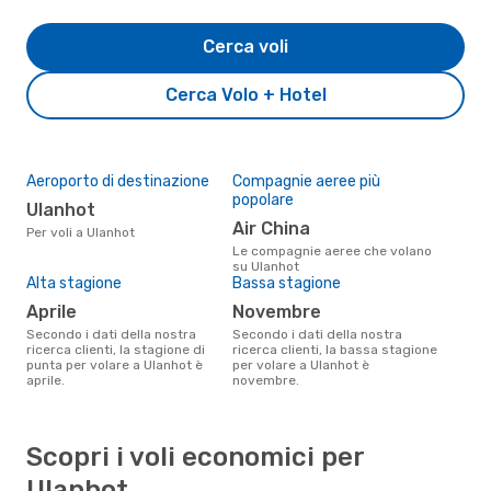
Cerca voli
Cerca Volo + Hotel
Aeroporto di destinazione
Compagnie aeree più
popolare
Ulanhot
Air China
Per voli a Ulanhot
Le compagnie aeree che volano
su Ulanhot
Alta stagione
Bassa stagione
aprile
novembre
Secondo i dati della nostra
Secondo i dati della nostra
ricerca clienti, la stagione di
ricerca clienti, la bassa stagione
punta per volare a Ulanhot è
per volare a Ulanhot è
aprile.
novembre.
Scopri i voli economici per
Ulanhot