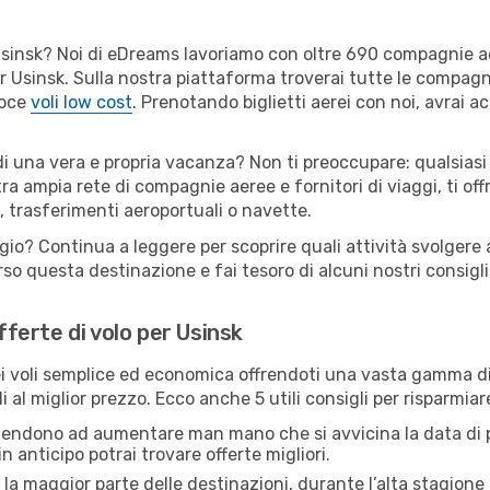
er Usinsk? Noi di eDreams lavoriamo con oltre 690 compagnie 
 per Usinsk. Sulla nostra piattaforma troverai tutte le compag
loce
voli low cost
. Prenotando biglietti aerei con noi, avrai ac
di una vera e propria vacanza? Non ti preoccupare: qualsiasi
tra ampia rete di compagnie aeree e fornitori di viaggi, ti of
, trasferimenti aeroportuali o navette.
gio? Continua a leggere per scoprire quali attività svolgere a
o questa destinazione e fai tesoro di alcuni nostri consigli 
fferte di volo per Usinsk
 voli semplice ed economica offrendoti una vasta gamma di 
 al miglior prezzo. Ecco anche 5 utili consigli per risparmiar
 tendono ad aumentare man mano che si avvicina la data di p
in anticipo potrai trovare offerte migliori.
 la maggior parte delle destinazioni, durante l’alta stagione o 