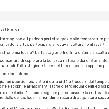
 a Usinsk
'alta stagione è il periodo perfetto grazie alle temperature p
ici della città, partecipare a festival culturali o rilassarti i
stronomia locale? L'alta stagione ti offrirà un'ampia scelta di
i consentirà di esplorare la bellezza naturale dei dintorni. Se
e naturali, l'alta stagione ti permetterà di goderti appieno p
gione includono:
a nei quartieri più antichi della città e trascorri del tempo
he e scopri le affascinanti storie dietro alcuni degli edifici pi
uto che il cibo è il modo migliore per conoscere la cultura di
e delle delizie locali. E non dimenticare di acquistare souve
lte città hanno una vasta offerta di concerti e festival musi