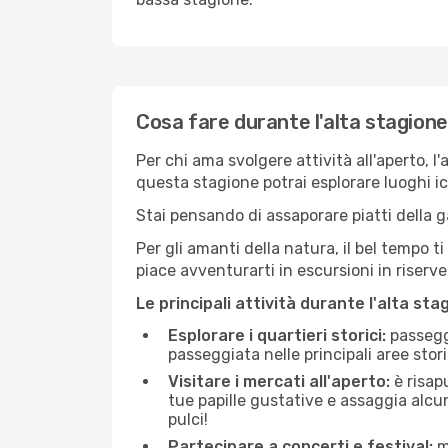
Cosa fare durante l'alta stagione
Per chi ama svolgere attività all'aperto, l
questa stagione potrai esplorare luoghi icon
Stai pensando di assaporare piatti della ga
Per gli amanti della natura, il bel tempo t
piace avventurarti in escursioni in riserv
Le principali attività durante l'alta sta
Esplorare i quartieri storici:
passeggi
passeggiata nelle principali aree storic
Visitare i mercati all'aperto:
è risap
tue papille gustative e assaggia alcun
pulci!
Partecipare a concerti e festival:
mo