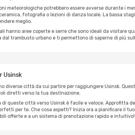
oni meteorologiche potrebbero essere avverse durante i mes
ramica, fotografia o lezioni di danza locale. La bassa stagi
rendere meglio.
cali hanno aree coperte e serre che sono ideali da visitare 
dal trambusto urbano e ti permettono di saperne di più sulla
er Usinsk
ono diverse città da cui partire per raggiungere Usinsk. Quest
i diretti verso la tua destinazione.
di queste città verso Usinsk è facile e veloce. Approfitta d
a perfetti per te. Che cosa aspetti? Inizia ora a pianificare il 
bili offerte e a un sistema di prenotazione rapido e intuitivo!