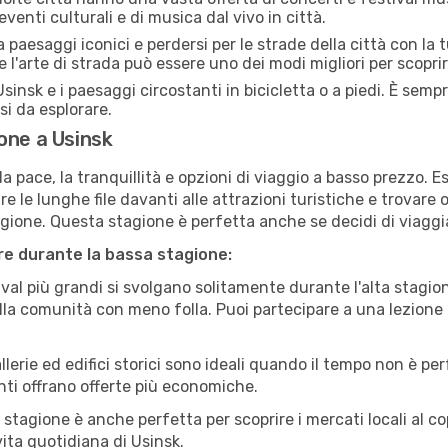
eventi culturali e di musica dal vivo in città.
paesaggi iconici e perdersi per le strade della città con la
e l'arte di strada può essere uno dei modi migliori per scopri
sinsk e i paesaggi circostanti in bicicletta o a piedi. È sem
rsi da esplorare.
one a Usinsk
a pace, la tranquillità e opzioni di viaggio a basso prezzo. 
 le lunghe file davanti alle attrazioni turistiche e trovare o
agione. Questa stagione è perfetta anche se decidi di viaggi
are durante la bassa stagione:
val più grandi si svolgano solitamente durante l'alta stagio
sulla comunità con meno folla. Puoi partecipare a una lezione 
lerie ed edifici storici sono ideali quando il tempo non è p
ti offrano offerte più economiche.
 stagione è anche perfetta per scoprire i mercati locali al c
 vita quotidiana di Usinsk.