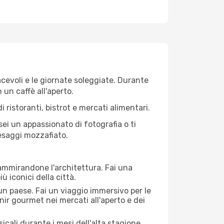
iacevoli e le giornate soleggiate. Durante
n un caffè all'aperto.
 ristoranti, bistrot e mercati alimentari.
 sei un appassionato di fotografia o ti
aesaggi mozzafiato.
 ammirandone l'architettura. Fai una
ù iconici della città.
 un paese. Fai un viaggio immersivo per le
nir gourmet nei mercati all'aperto e dei
cali durante i mesi dell'alta stagione.