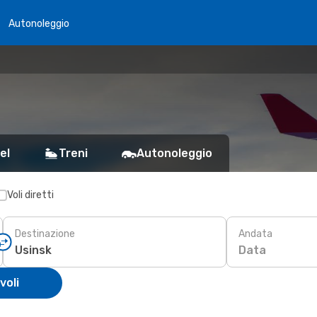
Autonoleggio
el
Treni
Autonoleggio
Voli diretti
Destinazione
Andata
Data
voli