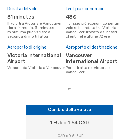
Durata del volo
I voli più economici
Alt
31 minutes
48€
ap
Il volo tra Victoria e Vancouver
Il prezzo più economico per un
Secondo i dati della nostra
dura, in media, 31 minutes
volo solo andata tra Victoria -
rice
minuti, ma può variare a
Vancouver trovato dai nostri
punt
seconda di molti fattori
clienti nelle ultime 72 ore
Vanc
Pre
Aeroporto di origine
Aeroporto di destinazione
85
Victoria International
Vancouver
Il prezzo medio di un volo
Vict
Airport
International Airport
eDr
Volando da Victoria a Vancouver
Per la tratta da Victoria a
base
Vancouver
mes
Cambio della valuta
1 EUR = 1.64 CAD
1 CAD = 0.61 EUR