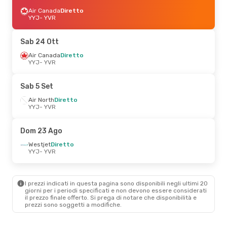
Air Canada
Diretto
YYJ
- YVR
Sab 24 Ott
Air Canada
Diretto
YYJ
- YVR
Sab 5 Set
Air North
Diretto
YYJ
- YVR
Dom 23 Ago
Westjet
Diretto
YYJ
- YVR
I prezzi indicati in questa pagina sono disponibili negli ultimi 20
giorni per i periodi specificati e non devono essere considerati
il ​​prezzo finale offerto. Si prega di notare che disponibilità e
prezzi sono soggetti a modifiche.