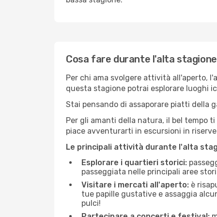
Cosa fare durante l'alta stagione
Per chi ama svolgere attività all'aperto, l
questa stagione potrai esplorare luoghi icon
Stai pensando di assaporare piatti della ga
Per gli amanti della natura, il bel tempo t
piace avventurarti in escursioni in riserv
Le principali attività durante l'alta sta
Esplorare i quartieri storici:
passeggi
passeggiata nelle principali aree storic
Visitare i mercati all'aperto:
è risap
tue papille gustative e assaggia alcun
pulci!
Partecipare a concerti e festival:
mo