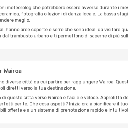
oni meteorologiche potrebbero essere avverse durante i mes
ramica, fotografia o lezioni di danza locale. La bassa stagi
rendere meglio.
cali hanno aree coperte e serre che sono ideali da visitare 
dal trambusto urbano e ti permettono di saperne di più sulla
er Wairoa
ono diverse città da cui partire per raggiungere Wairoa. Quest
i diretti verso la tua destinazione.
di queste città verso Wairoa è facile e veloce. Approfitta d
a perfetti per te. Che cosa aspetti? Inizia ora a pianificare il 
bili offerte e a un sistema di prenotazione rapido e intuitivo!