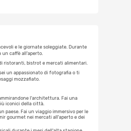
iacevoli e le giornate soleggiate. Durante
n un caffè all'aperto.
 ristoranti, bistrot e mercati alimentari.
 sei un appassionato di fotografia o ti
aesaggi mozzafiato.
 ammirandone l'architettura. Fai una
ù iconici della città.
 un paese. Fai un viaggio immersivo per le
nir gourmet nei mercati all'aperto e dei
cali durante i mesi dell'alta stagione.