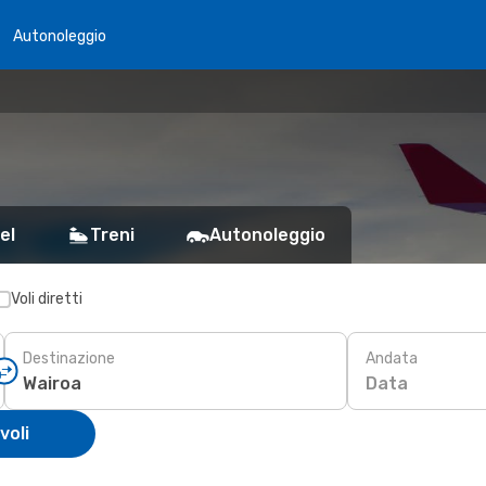
Autonoleggio
el
Treni
Autonoleggio
Voli diretti
Destinazione
Andata
Data
voli