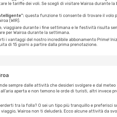
le tariffe dei voli. Se scegli di visitare Wairoa durante la
ntelligente":
questa funzione ti consente di trovare il volo
iroa (WIR).
 viaggiare durante i fine settimana e le festività risulta se
are per Wairoa durante la settimana.
ti i vantaggi del nostro incredibile abbonamento Prime! Inizi
ita di 15 giorni a partire dalla prima prenotazione.
iroa
ende sempre dalle attività che desideri svolgere e dal meteo
ll’aria aperta e non temono le orde di turisti, altri invece p
erderti tra la folla? O sei un tipo più tranquillo e preferisci
viaggio, Wairoa non ti deluderà. Ecco alcune attività da svo