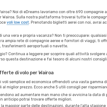
er Wairoa? Noi di eDreams lavoriamo con oltre 690 compagnie 
 per Wairoa. Sulla nostra piattaforma troverai tutte le compag
loce
voli low cost
. Prenotando biglietti aerei con noi, avrai ac
di una vera e propria vacanza? Non ti preoccupare: qualsiasi
tra ampia rete di compagnie aeree e fornitori di viaggi, ti of
, trasferimenti aeroportuali o navette.
gio? Continua a leggere per scoprire quali attività svolgere a
o questa destinazione e fai tesoro di alcuni nostri consigli 
offerte di volo per Wairoa
 voli semplice ed economica offrendoti una vasta gamma di 
 al miglior prezzo. Ecco anche 5 utili consigli per risparmiar
 tendono ad aumentare man mano che si avvicina la data di p
in anticipo potrai trovare offerte migliori.
 la maggior parte delle destinazioni, durante l’alta stagione o 