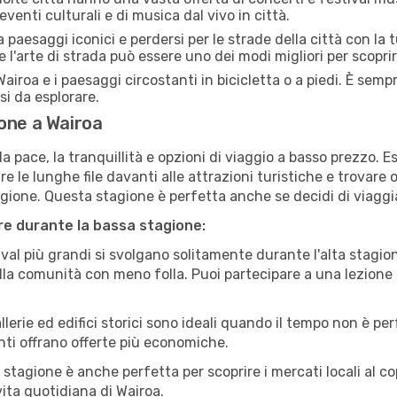
eventi culturali e di musica dal vivo in città.
paesaggi iconici e perdersi per le strade della città con la
e l'arte di strada può essere uno dei modi migliori per scopri
airoa e i paesaggi circostanti in bicicletta o a piedi. È sem
rsi da esplorare.
one a Wairoa
a pace, la tranquillità e opzioni di viaggio a basso prezzo. 
 le lunghe file davanti alle attrazioni turistiche e trovare o
agione. Questa stagione è perfetta anche se decidi di viaggi
are durante la bassa stagione:
val più grandi si svolgano solitamente durante l'alta stagio
sulla comunità con meno folla. Puoi partecipare a una lezione 
lerie ed edifici storici sono ideali quando il tempo non è p
ti offrano offerte più economiche.
 stagione è anche perfetta per scoprire i mercati locali al c
 vita quotidiana di Wairoa.