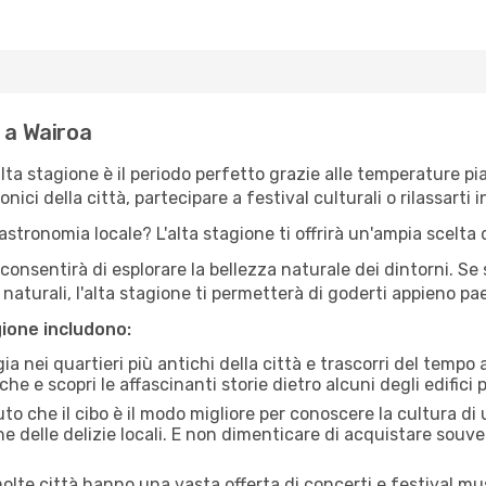
 a Wairoa
'alta stagione è il periodo perfetto grazie alle temperature p
ici della città, partecipare a festival culturali o rilassarti i
stronomia locale? L'alta stagione ti offrirà un'ampia scelta di
i consentirà di esplorare la bellezza naturale dei dintorni. Se
e naturali, l'alta stagione ti permetterà di goderti appieno p
gione includono:
a nei quartieri più antichi della città e trascorri del tempo
he e scopri le affascinanti storie dietro alcuni degli edifici pi
uto che il cibo è il modo migliore per conoscere la cultura di
e delle delizie locali. E non dimenticare di acquistare souve
lte città hanno una vasta offerta di concerti e festival musi