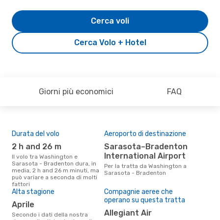
Cerca voli
Cerca Volo + Hotel
Giorni più economici
FAQ
Durata del volo
Aeroporto di destinazione
Pre
2 h and 26 m
Sarasota–Bradenton
18
International Airport
Il volo tra Washington e
Il prezzo medio di un volo
Sarasota - Bradenton dura, in
Was
Per la tratta da Washington a
media, 2 h and 26 m minuti, ma
Bra
Sarasota - Bradenton
può variare a seconda di molti
sola
fattori
prez
Alta stagione
Compagnie aeree che
operano su questa tratta
aprile
Allegiant Air
Secondo i dati della nostra